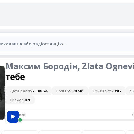
Максим Бородін, Zlata Ognev
тебе
Дата релізу
23.09.24
Розмір
5.74 Мб
Тривалість
3:07
Як
Скачали
81
0:00
0