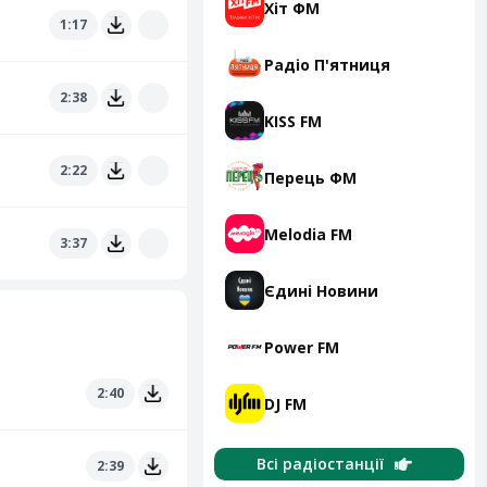
Хіт ФМ
1:17
Радіо П'ятниця
2:38
KISS FM
2:22
Перець ФМ
Melodia FM
3:37
Єдині Новини
Power FM
2:40
DJ FM
Всі радіостанції
2:39