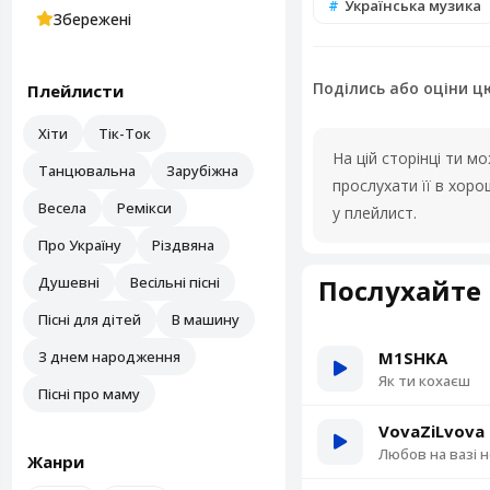
Українська музика
Збережені
Поділись або оціни ц
Плейлисти
Хіти
Тік-Ток
На цій сторінці ти 
Танцювальна
Зарубіжна
прослухати її в хор
Весела
Ремікси
у плейлист.
Про Україну
Різдвяна
Душевні
Весільні пісні
Послухайте 
Пісні для дітей
В машину
З днем народження
M1SHKA
Як ти кохаєш
Пісні про маму
VovaZiLvova
Любов на вазі 
Жанри