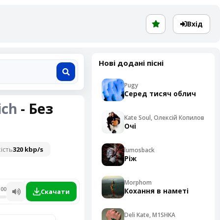
Вхід
Нові додані пісні
Pugy
Серед тисяч облич
ich
- Без
Kate Soul, Олексій Копилов
Очі
ість
320 kbp/s
lumosback
Ріж
Morphom
:00
Кохання в наметі
Скачати
Deli Kate, M1SHKA