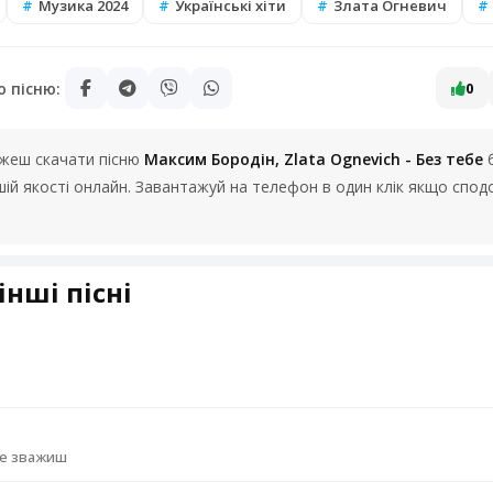
Музика 2024
Українські хіти
Злата Огневич
ю пісню:
0
можеш скачати пісню
Максим Бородін, Zlata Ognevich - Без тебе
б
ошій якості онлайн. Завантажуй на телефон в один клік якщо спо
інші пісні
не зважиш