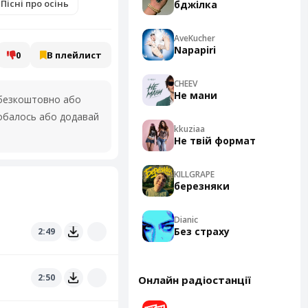
Пісні про осінь
бджілка
AveKucher
Napapiri
0
В плейлист
CHEEV
Не мани
езкоштовно або
добалось або додавай
kkuziaa
Не твій формат
KILLGRAPE
березняки
Dianic
Без страху
2:49
2:50
Онлайн радіостанції