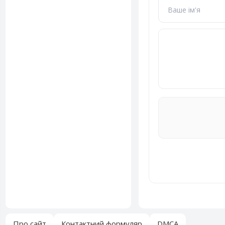
Про сайт
Контактний формуляр
DMCA