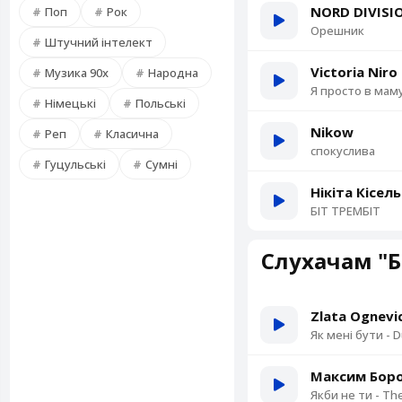
NORD DIVISI
Поп
Рок
Орешник
Штучний інтелект
Victoria Niro
Музика 90х
Народна
Я просто в мам
Німецькі
Польські
Nikow
Реп
Класична
спокуслива
Гуцульські
Сумні
Нікіта Кісел
БІТ ТРЕМБІТ
Слухачам "Б
Zlata Ognevi
Як мені бути - 
Максим Бор
Якби не ти - The