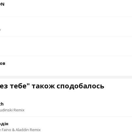
ON
у
ьов
ез тебе" також сподобалось
ch
Dudinski Remix
одін
 Faino & Aladdin Remix