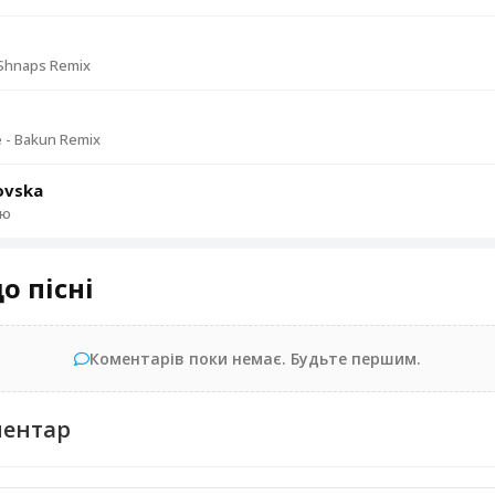
р
 Shnaps Remix
 - Bakun Remix
ovska
аю
о пісні
Коментарів поки немає. Будьте першим.
ментар