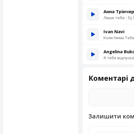
Анна Трінче
Лише тебе - Dj
Ivan Navi
Коли Нема Тебе
Angelina Buk
Я тебе відпуск
Коментарі д
Залишити ко