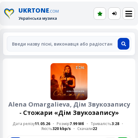
UKRTONE
.COM
Українська музика
Alena Omargalieva, Дім Звукозапису
- Стожари «Дім Звукозапису»
Дата релізу
11.05.26
Розмір
7.99 Мб
Тривалість
3:28
Якість
320 kbp/s
Скачали
22