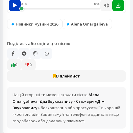
0:00
0:00
Новинки музики 2026
Alena Omargalieva
Поділись або оціни цю пісню:
0
0
В плейлист
На цій сторінці ти можеш скачати пісню
Alena
Omargalieva, Дім Звукозапису - Стожари «Дім
Звукозапису»
безкоштовно або прослухати її в хорошій
якості онлайн. Завантажуй на телефон в один клік якщо
сподобалось або додавай у плейлист.