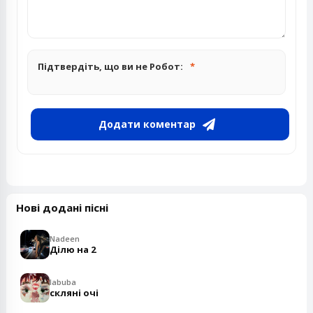
Підтвердіть, що ви не Робот:
Додати коментар
Нові додані пісні
Nadeen
Ділю на 2
labuba
скляні очі