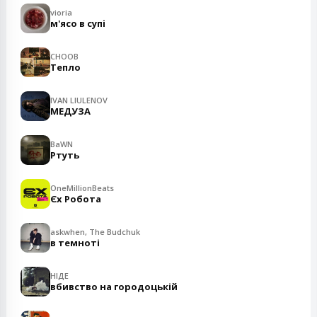
vioria
м'ясо в супі
CHOOB
Тепло
IVAN LIULENOV
МЕДУЗА
BaWN
Ртуть
OneMillionBeats
Єх Робота
askwhen, The Budchuk
в темноті
НІДЕ
вбивство на городоцькій