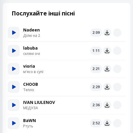
Послухайте інші пісні
Nadeen
2:09
Ділю на 2
labuba
1:11
скляні очі
vioria
2:21
м'ясо в супі
CHOOB
2:29
Тепло
IVAN LIULENOV
2:36
МЕДУЗА
BaWN
2:52
Ртуть