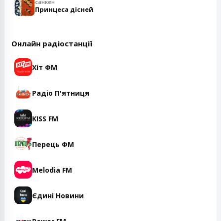
санкен
Принцеса дісней
Онлайн радіостанції
Хіт ФМ
Радіо П'ятниця
KISS FM
Перець ФМ
Melodia FM
Єдині Новини