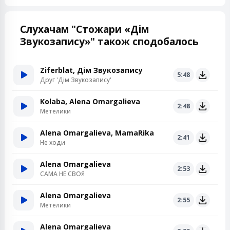
Слухачам "Стожари «Дім
Звукозапису»" також сподобалось
Ziferblat, Дім Звукозапису
5:48
Друг 'Дім Звукозапису'
Kolaba, Alena Omargalieva
2:48
Метелики
Alena Omargalieva, MamaRika
2:41
Не ходи
Alena Omargalieva
2:53
САМА НЕ СВОЯ
Alena Omargalieva
2:55
Метелики
Alena Omargalieva