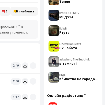
Тепло
0
В плейлист
IVAN LIULENOV
МЕДУЗА
рослухати її в
BaWN
давай у плейлист.
Ртуть
OneMillionBeats
Єх Робота
askwhen, The Budchuk
в темноті
2:49
НІДЕ
вбивство на городоцькій
2:50
Онлайн радіостанції
1:17