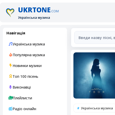
UKRTONE
.COM
Українська музика
Навігація
Українська музика
Популярна музика
Новинки музики
Топ 100 пісень
Виконавці
Плейлисти
Українська музика
Радіо онлайн