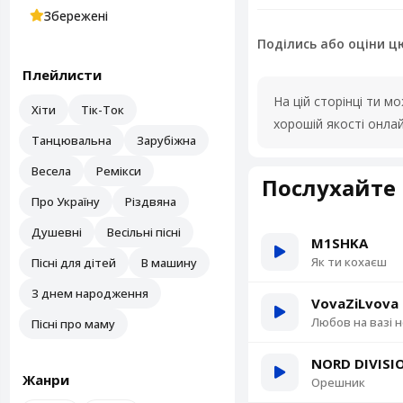
Збережені
Поділись або оціни ц
Плейлисти
На цій сторінці ти 
Хіти
Тік-Ток
хорошій якості онла
Танцювальна
Зарубіжна
Весела
Ремікси
Послухайте 
Про Україну
Різдвяна
Душевні
Весільні пісні
M1SHKA
Як ти кохаєш
Пісні для дітей
В машину
З днем народження
VovaZiLvova
Любов на вазі 
Пісні про маму
NORD DIVISI
Жанри
Орешник