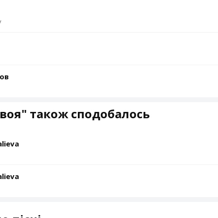
у
ьов
воя" також сподобалось
lieva
lieva