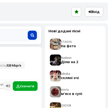
Вхід
Нові додані пісні
STASYA
На фото
Nadeen
Ділю на 2
ість
320 kbp/s
labuba
скляні очі
:00
Скачати
vioria
м'ясо в супі
CHOOB