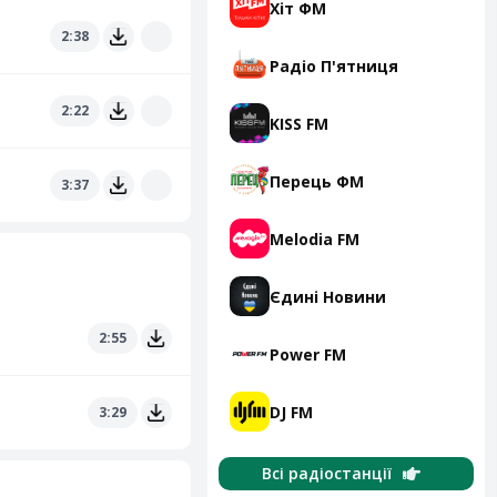
Хіт ФМ
2:38
Радіо П'ятниця
2:22
KISS FM
Перець ФМ
3:37
Melodia FM
Єдині Новини
2:55
Power FM
DJ FM
3:29
Всі радіостанції