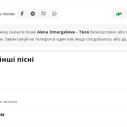
ю пісню:
1
можеш скачати пісню
Alena Omargalieva - Твоя
безкоштовно або п
йн. Завантажуй на телефон в один клік якщо сподобалось або до
інші пісні
не зважиш
ON