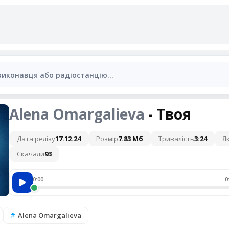
Alena Omargalieva
- Твоя
Дата релізу
17.12.24
Розмір
7.83 Мб
Тривалість
3:24
Як
Скачали
93
0:00
0
Alena Omargalieva