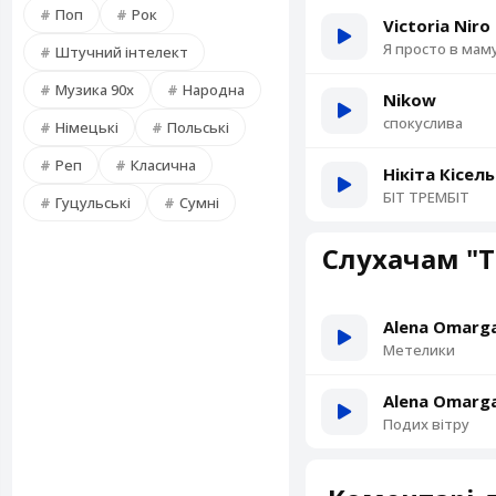
Поп
Рок
Victoria Niro
Я просто в мам
Штучний інтелект
Музика 90х
Народна
Nikow
спокуслива
Німецькі
Польські
Реп
Класична
Нікіта Кісел
БІТ ТРЕМБІТ
Гуцульські
Сумні
Слухачам "Т
Alena Omarga
Метелики
Alena Omarga
Подих вітру