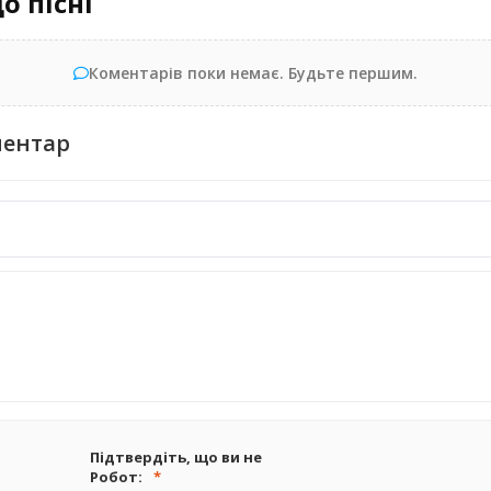
о пісні
Коментарів поки немає. Будьте першим.
ментар
Підтвердіть, що ви не
Робот: