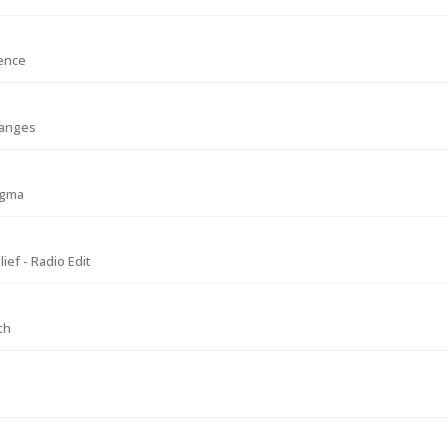
ence
hanges
igma
ief - Radio Edit
th