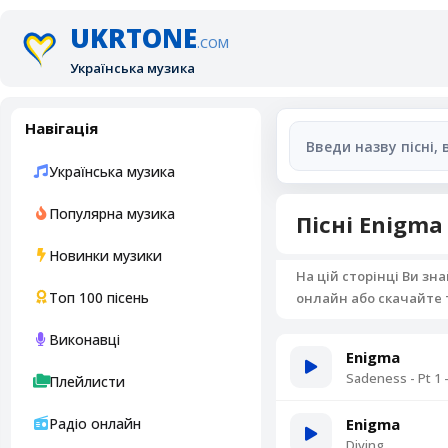
UKRTONE
.COM
Українська музика
Навігація
Українська музика
Популярна музика
Пісні Enigma
Новинки музики
На цій сторінці Ви зн
Топ 100 пісень
онлайн або скачайте 
Виконавці
Enigma
Sadeness - Pt 1 -
Плейлисти
Радіо онлайн
Enigma
Diving