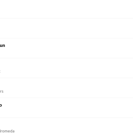
un
t
rs
o
dromeda