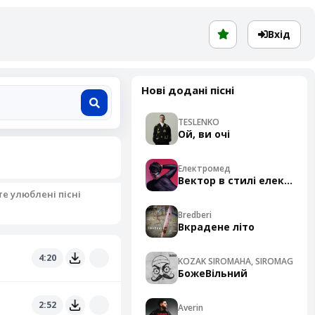
Вхід
Нові додані пісні
TESLENKO
Ой, ви очі
Електромед
Вектор в стилі електро
те улюблені пісні
Bredberi
Вкрадене літо
4:20
KOZAK SIROMAHA, SIROMAG
БожеВільний
2:52
Averin