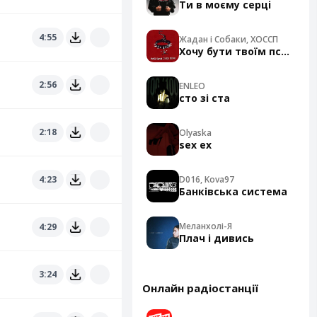
Ти в моєму серці
4:55
Жадан і Собаки, ХОССП
Хочу бути твоїм псом - Cover
2:56
ENLEO
сто зі ста
2:18
Olyaska
sex ex
4:23
D016, Kova97
Банківська система
Меланхолі-Я
4:29
Плач і дивись
3:24
Онлайн радіостанції