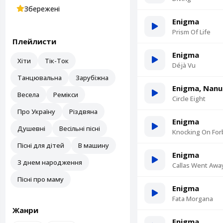
Збережені
Enigma
Prism Of Life
Плейлисти
Enigma
Хіти
Тік-Ток
Déjà Vu
Танцювальна
Зарубіжна
Enigma, Nanu
Весела
Ремікси
Circle Eight
Про Україну
Різдвяна
Enigma
Душевні
Весільні пісні
Knocking On For
Пісні для дітей
В машину
Enigma
З днем народження
Callas Went Awa
Пісні про маму
Enigma
Fata Morgana
Жанри
Enigma