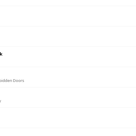
k
bidden Doors
y