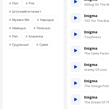
Поп
Рок
Sitting On The 
Штучний інтелект
Enigma
Музика 90х
Народна
TNT For The Bra
Німецькі
Польські
Enigma
Реп
Класична
Touchness
Гуцульські
Сумні
Enigma
The Same Paren
Enigma
Gravity Of Love
Enigma
The Omega Poin
Enigma
The Dream Of T