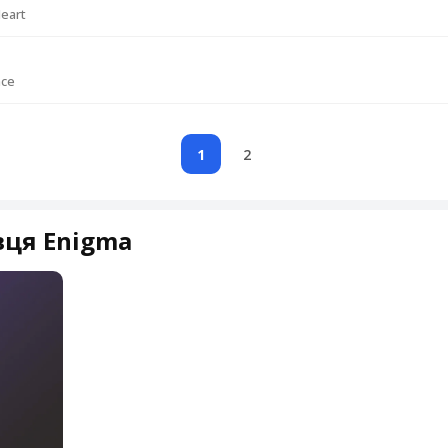
eart
nce
1
2
вця Enigma