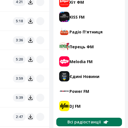
Хіт ФМ
4:21
KISS FM
5:18
Радіо П'ятниця
3:36
Перець ФМ
5:20
Melodia FM
Єдині Новини
3:59
Power FM
5:39
DJ FM
2:47
Всі радіостанції