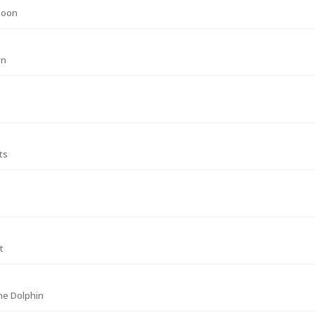
Moon
in
ts
t
he Dolphin