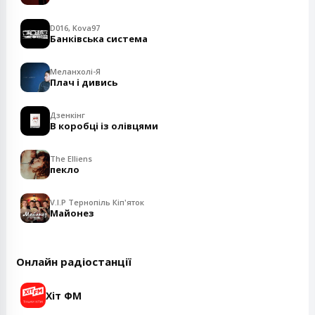
D016, Kova97
Банківська система
Меланхолі-Я
Плач і дивись
Дзенкінг
В коробці із олівцями
The Elliens
пекло
V.I.P Тернопіль Кіп'яток
Майонез
Онлайн радіостанції
Хіт ФМ