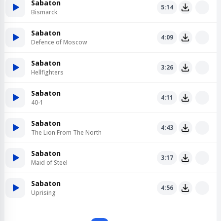
Sabaton
5:14
Bismarck
Sabaton
4:09
Defence of Moscow
Sabaton
3:26
Hellfighters
Sabaton
4:11
40-1
Sabaton
4:43
The Lion From The North
Sabaton
3:17
Maid of Steel
Sabaton
4:56
Uprising