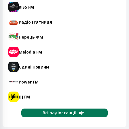
KISS FM
Радіо П'ятниця
Перець ФМ
Melodia FM
Єдині Новини
Power FM
DJ FM
Всі радіостанції