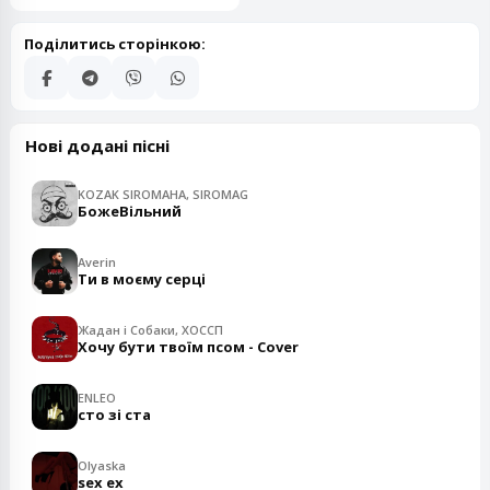
Поділитись сторінкою:
Нові додані пісні
KOZAK SIROMAHA, SIROMAG
БожеВільний
Averin
Ти в моєму серці
Жадан і Собаки, ХОССП
Хочу бути твоїм псом - Cover
ENLEO
сто зі ста
Olyaska
sex ex