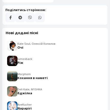
Поділитись сторінкою:
Нові додані пісні
Kate Soul, Олексій Копилов
Очі
lumosback
Ріж
Morphom
Кохання в наметі
Deli Kate, M1SHKA
бджілка
AveKucher
Napapiri