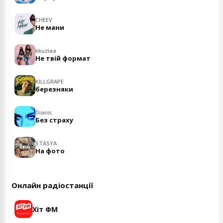
CHEEV
Не мани
kkuziaa
Не твій формат
KILLGRAPE
березняки
Dianic
Без страху
STASYA
На фото
Онлайн радіостанції
Хіт ФМ