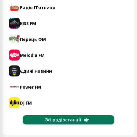
Радіо П'ятниця
KISS FM
Перець ФМ
Melodia FM
Єдині Новини
Power FM
DJ FM
Всі радіостанції