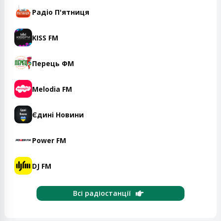
Радіо П'ятниця
KISS FM
Перець ФМ
Melodia FM
Єдині Новини
Power FM
DJ FM
Всі радіостанції