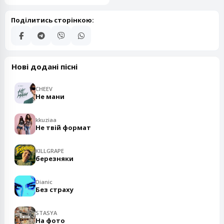
Поділитись сторінкою:
Нові додані пісні
CHEEV
Не мани
kkuziaa
Не твій формат
KILLGRAPE
березняки
Dianic
Без страху
STASYA
На фото