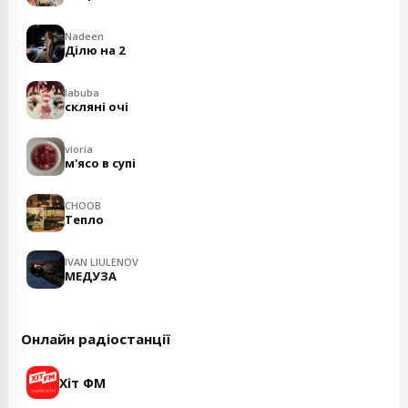
Nadeen
Ділю на 2
labuba
скляні очі
vioria
м'ясо в супі
CHOOB
Тепло
IVAN LIULENOV
МЕДУЗА
Онлайн радіостанції
Хіт ФМ