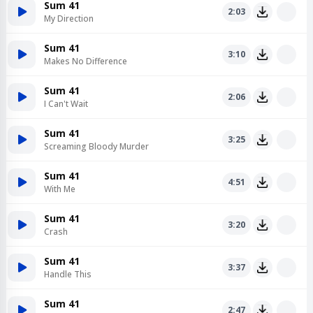
Sum 41
2:03
My Direction
Sum 41
3:10
Makes No Difference
Sum 41
2:06
I Can't Wait
Sum 41
3:25
Screaming Bloody Murder
Sum 41
4:51
With Me
Sum 41
3:20
Crash
Sum 41
3:37
Handle This
Sum 41
2:47