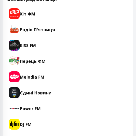
Хіт ФМ
Радіо П'ятниця
KISS FM
Перець ФМ
Melodia FM
Єдині Новини
Power FM
DJ FM