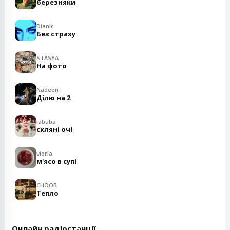
березняки
Dianic
Без страху
STASYA
На фото
Nadeen
Ділю на 2
labuba
скляні очі
vioria
м'ясо в супі
CHOOB
Тепло
Онлайн радіостанції