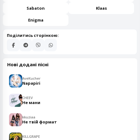
Sabaton
Klaas
Enigma
Поділитись сторінкою:
Нові додані пісні
AveKucher
Napapiri
CHEEV
Не мани
kkuziaa
Не твій формат
KILLGRAPE