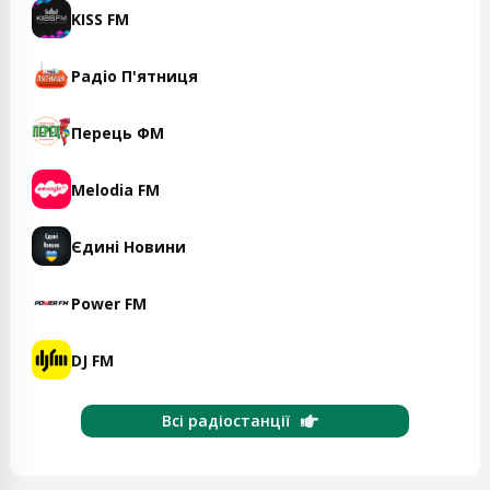
KISS FM
Радіо П'ятниця
Перець ФМ
Melodia FM
Єдині Новини
Power FM
DJ FM
Всі радіостанції