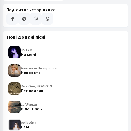
Поділитись сторінкою:
Нові додані пісні
USTYM
На мені
Анастасія Піскарьова
Непроста
Diss One, HORIZON
Пес полаяв
LuftPauza
Біла Шаль
pollyséna
нам