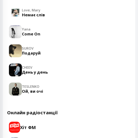
Love, Mary
Немає слів
Yana
Come On
SUROV
Подаруй
CHEEV
День у день
TESLENKO
Ой, ви очі
Онлайн радіостанції
Хіт ФМ