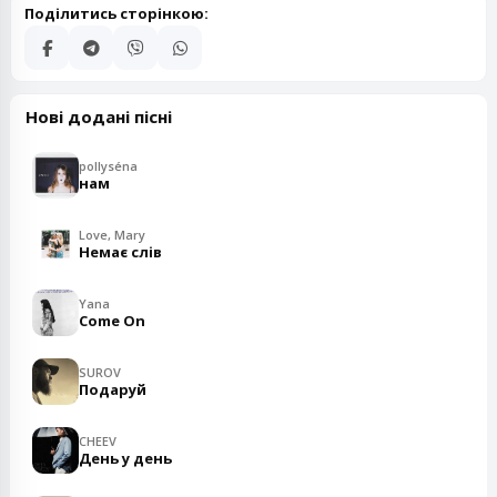
Поділитись сторінкою:
Нові додані пісні
pollyséna
нам
Love, Mary
Немає слів
Yana
Come On
SUROV
Подаруй
CHEEV
День у день