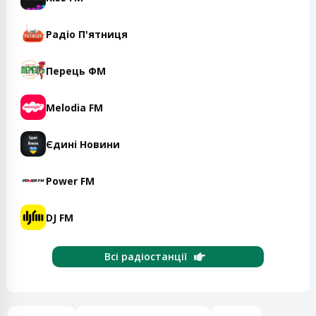
Радіо П'ятниця
Перець ФМ
Melodia FM
Єдині Новини
Power FM
DJ FM
Всі радіостанції