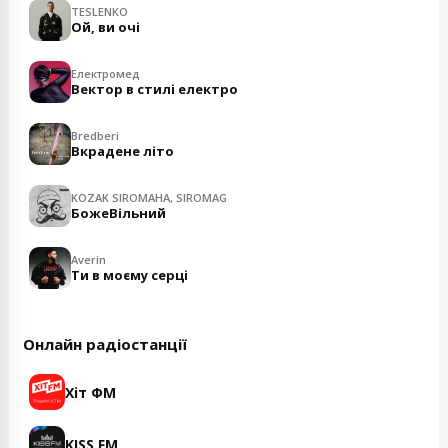
TESLENKO
Ой, ви очі
Електромед
Вектор в стилі електро
Bredberi
Вкрадене літо
KOZAK SIROMAHA, SIROMAG
БожеВільний
Averin
Ти в моєму серці
Онлайн радіостанції
Хіт ФМ
KISS FM