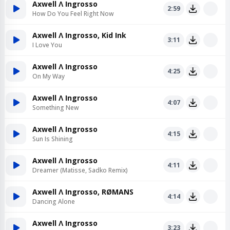
Axwell Ʌ Ingrosso
2:59
How Do You Feel Right Now
Axwell Ʌ Ingrosso, Kid Ink
3:11
I Love You
Axwell Ʌ Ingrosso
4:25
On My Way
Axwell Ʌ Ingrosso
4:07
Something New
Axwell Ʌ Ingrosso
4:15
Sun Is Shining
Axwell Ʌ Ingrosso
4:11
Dreamer (Matisse, Sadko Remix)
Axwell Ʌ Ingrosso, RØMANS
4:14
Dancing Alone
Axwell Ʌ Ingrosso
3:23