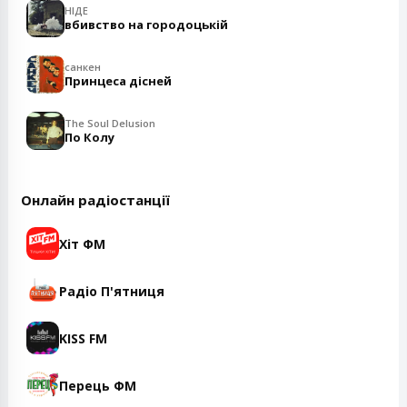
НІДЕ
вбивство на городоцькій
санкен
Принцеса дісней
The Soul Delusion
По Колу
Онлайн радіостанції
Хіт ФМ
Радіо П'ятниця
KISS FM
Перець ФМ