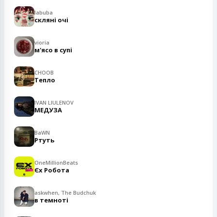
labuba
скляні очі
vioria
м'ясо в супі
CHOOB
Тепло
IVAN LIULENOV
МЕДУЗА
BaWN
Ртуть
OneMillionBeats
Єх Робота
askwhen, The Budchuk
в темноті