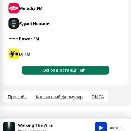
Melodia FM
Єдині Новини
Power FM
DJ FM
Всі радіостанції
Про сайт
Контактний формуляр
DMCA
Walking The Wire
00:00
…
Imagine Dragons