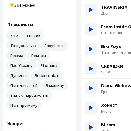
Збережені
TRAVINSKIY
Дім
Плейлисти
From Inside 
Світ навпіл
Хіти
Тік-Ток
Танцювальна
Зарубіжна
Вікі Роуз
Танцюй під до
Весела
Ремікси
Про Україну
Різдвяна
Скруджи
VOW
Душевні
Весільні пісні
Diana Glebov
Пісні для дітей
В машину
Гра
З днем народження
Хонест
Пісні про маму
Місто
Жанри
Mirami
Дим