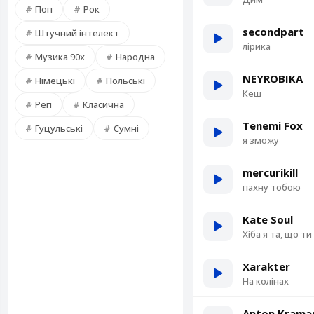
Поп
Рок
secondpart
Штучний інтелект
лірика
Музика 90х
Народна
NEYROBIKA
Німецькі
Польські
Кеш
Реп
Класична
Tenemi Fox
Гуцульські
Сумні
я зможу
mercurikill
пахну тобою
Kate Soul
Хіба я та, що ти
Xarakter
На колінах
Anton Krama