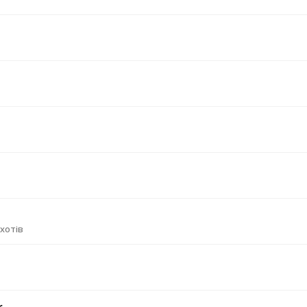
 хотів
r