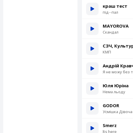
краш тест
під--пал
MAYOROVA
Скандал
СЗЧ, Культур
КМП
Андрій Крав
Я не можу без 
Юля Юріна
Нема льоду
GODOR
Усмішка Дівоча
Smerz
lts here