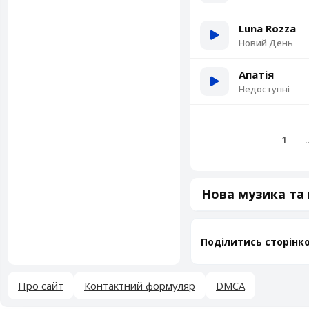
Luna Rozza
Новий День
Апатія
Недоступні
1
.
Нова музика та п
Поділитись сторінк
Про сайт
Контактний формуляр
DMCA