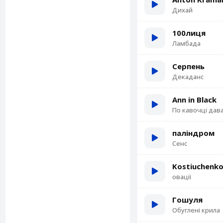
Дихай
100лиця
Ламбада
Серпень
Декаданс
Ann in Black
По кавочці дав
паліндром
Сенс
Kostiuchenk
овації
Гошуля
Обуглені крила