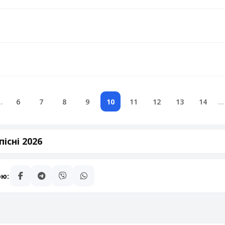
..
6
7
8
9
10
11
12
13
14
...
існі 2026
ою: