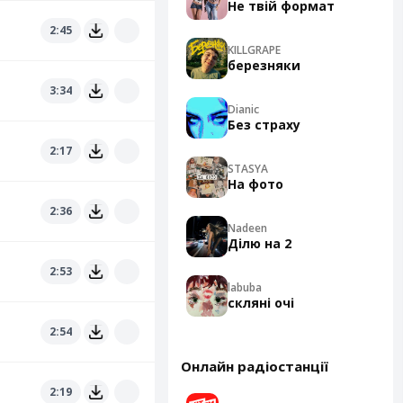
Не твій формат
2:45
KILLGRAPE
березняки
3:34
Dianic
Без страху
2:17
STASYA
На фото
2:36
Nadeen
Ділю на 2
2:53
labuba
скляні очі
2:54
Онлайн радіостанції
2:19