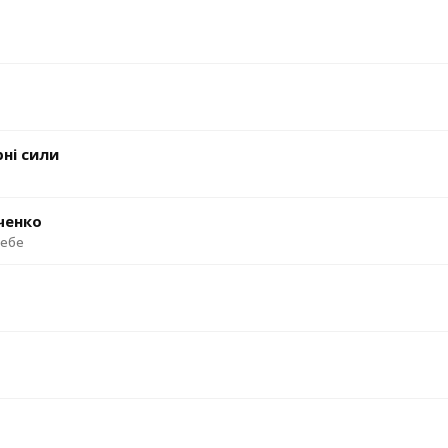
ні сили
ченко
тебе