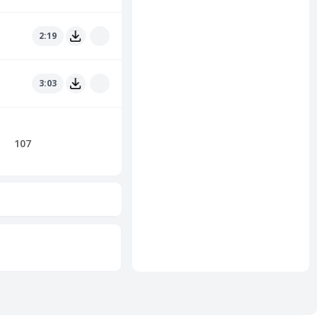
2:19
3:03
107