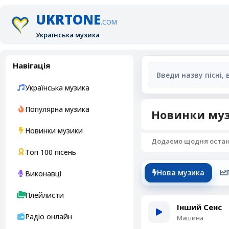
UKRTONE
.COM
Українська музика
Навігація
Українська музика
Популярна музика
Новинки муз
Новинки музики
Додаємо щодня останні
Топ 100 пісень
Нова музика
Виконавці
Плейлисти
Інший Сенс
Радіо онлайн
Машина