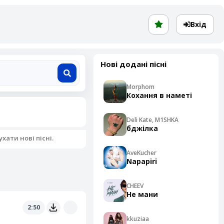
Вхід
Нові додані пісні
Morphom
Кохання в наметі
Deli Kate, M1SHKA
бджілка
ати нові пісні.
AveKucher
Napapiri
CHEEV
Не мани
2:50
kkuziaa