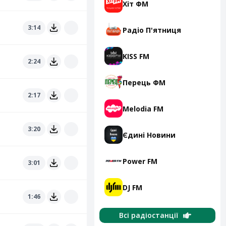
Хіт ФМ
3:14
Радіо П'ятниця
KISS FM
2:24
Перець ФМ
2:17
Melodia FM
3:20
Єдині Новини
Power FM
3:01
DJ FM
1:46
Всі радіостанції