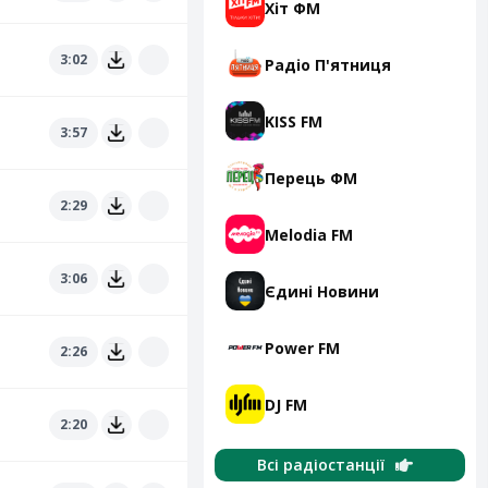
Хіт ФМ
3:02
Радіо П'ятниця
KISS FM
3:57
Перець ФМ
2:29
Melodia FM
3:06
Єдині Новини
Power FM
2:26
DJ FM
2:20
Всі радіостанції