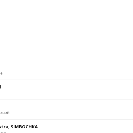
me
d
баний
stra, SIMBOCHKA
емо