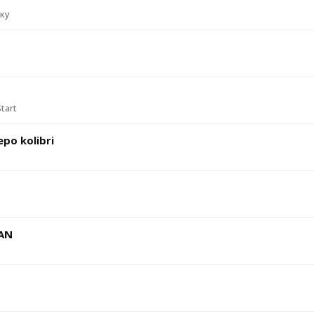
оку
tart
po kolibri
MAN