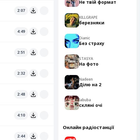
Не твій формат
2:07
KILLGRAPE
березняки
4:49
Dianic
Без страху
2:51
STASYA
На фото
2:32
Nadeen
Ділю на 2
2:48
labuba
скляні очі
4:10
Онлайн радіостанції
2:44