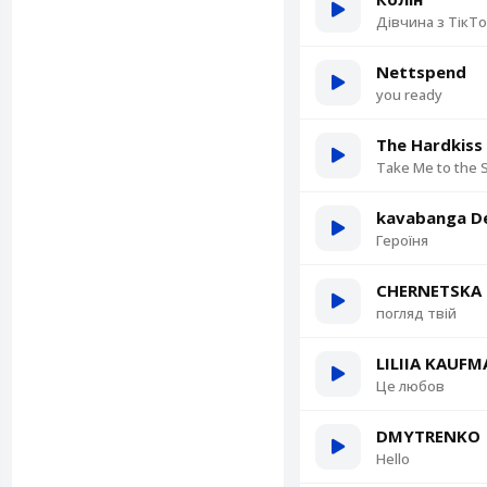
Дівчина з ТікТ
Nettspend
you ready
The Hardkiss
Take Me to the S
kavabanga De
Героїня
CHERNETSKA
погляд твій
LILIIA KAUF
Це любов
DMYTRENKO
Hello