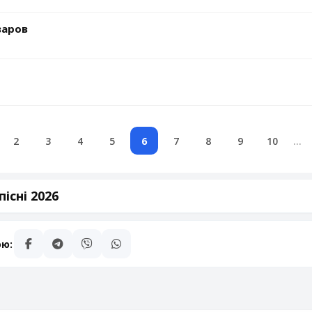
варов
2
3
4
5
6
7
8
9
10
...
існі 2026
ою: