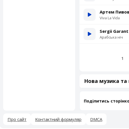
Артем Пиво
Viva La Vida
Sergii Garant
Арабська ніч
1
Нова музика та п
Поділитись сторінк
Про сайт
Контактний формуляр
DMCA