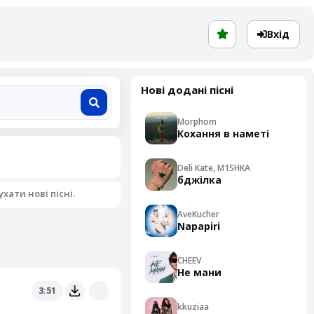
Вхід
Нові додані пісні
Morphom
Кохання в наметі
Deli Kate, M1SHKA
бджілка
ати нові пісні.
AveKucher
Napapiri
CHEEV
Не мани
3:51
kkuziaa