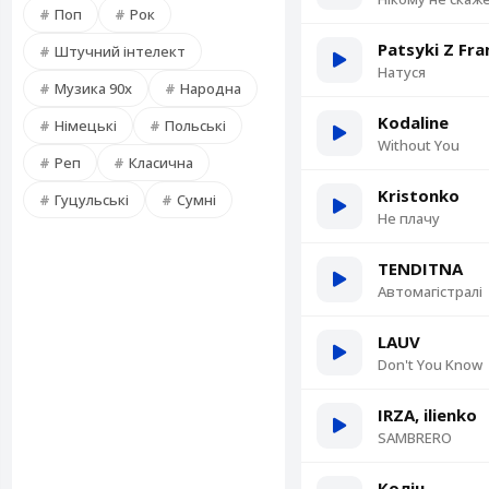
Поп
Рок
Patsyki Z Fr
Штучний інтелект
Натуся
Музика 90х
Народна
Kodaline
Німецькі
Польські
Without You
Реп
Класична
Kristonko
Гуцульські
Сумні
Не плачу
TENDITNA
Автомагістралі
LAUV
Don't You Know
IRZA, ilienko
SAMBRERO
Колін