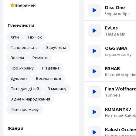
Збережені
Diss One
Чорна кобра
Плейлисти
EvLes
Там де ми
Хіти
Тік-Ток
Танцювальна
Зарубіжна
OGGIAMA
справжньому
Весела
Ремікси
Про Україну
Різдвяна
R3HAB
If I could stop ti
Душевні
Весільні пісні
Finn Wolfhar
Пісні для дітей
В машину
Tunnels
З днем народження
ROMANYK7
Пісні про маму
Не пʼяний Зайо
Жанри
Kalush Orche
Нікому не скаж