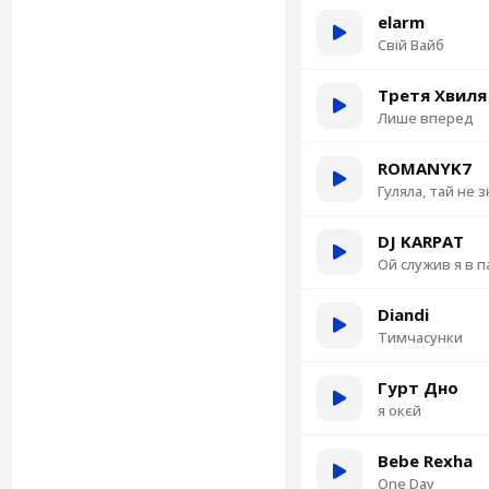
elarm
Свій Вайб
Третя Хвиля
Лише вперед
ROMANYK7
Гуляла, тай не 
DJ KARPAT
Ой служив я в п
Diandi
Тимчасунки
Гурт Дно
я окєй
Bebe Rexha
One Day