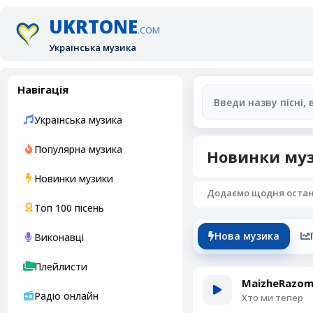
UKRTONE
.COM
Українська музика
Навігація
Українська музика
Популярна музика
Новинки муз
Новинки музики
Додаємо щодня останні
Топ 100 пісень
Нова музика
Виконавці
Плейлисти
MaizheRazo
Радіо онлайн
Хто ми тепер