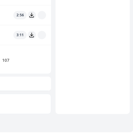
2:56
3:11
107