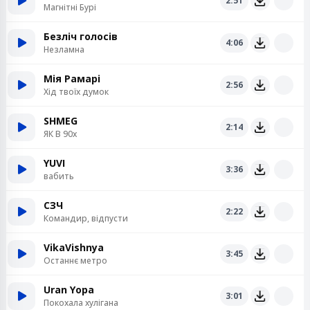
2:51
Магнітні Бурі
Безліч голосів
4:06
Незламна
Мія Рамарі
2:56
Хід твоїх думок
SHMEG
2:14
ЯК В 90х
YUVI
3:36
вабить
СЗЧ
2:22
Командир, відпусти
VikaVishnya
3:45
Останнє метро
Uran Yopa
3:01
Покохала хулігана