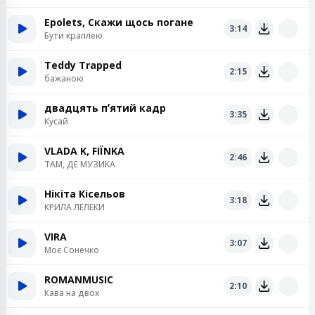
Epolets, Скажи щось погане
3:14
Бути краплею
Teddy Trapped
2:15
бажаною
двадцять пʼятий кадр
3:35
Кусай
VLADA K, FIЇNKA
2:46
ТАМ, ДЕ МУЗИКА
Нікіта Кісельов
3:18
КРИЛА ЛЕЛЕКИ
VIRA
3:07
Моє Сонечко
ROMANMUSIC
2:10
Кава на двох