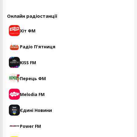
Онлайн радіостанції
Хіт ФМ
Радіо П'ятниця
KISS FM
Перець ФМ
Melodia FM
Єдині Новини
Power FM