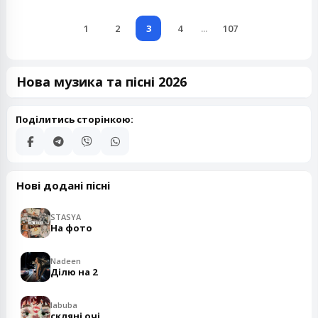
1
2
3
4
...
107
Нова музика та пісні 2026
Поділитись сторінкою:
Нові додані пісні
STASYA
На фото
Nadeen
Ділю на 2
labuba
скляні очі