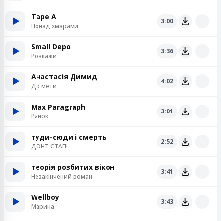
Tape A
3:00
Понад хмарами
Small Depo
3:36
Розкажи
Анастасія Димид
4:02
До мети
Max Paragraph
3:01
Ранок
туди-сюди і смерть
2:52
ДОНТ СТАП!
теорія розбитих вікон
3:41
Незакінчений роман
Wellboy
3:43
Марина