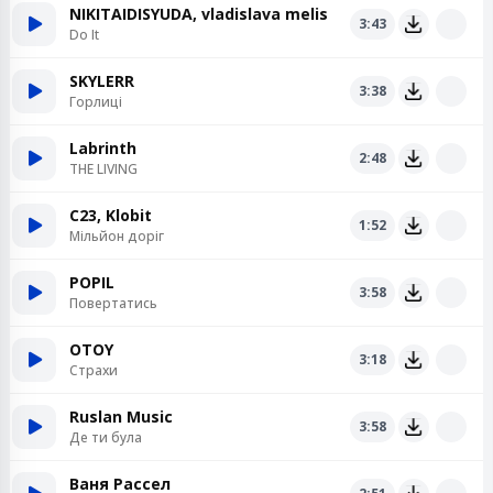
NIKITAIDISYUDA, vladislava melis
3:43
Do It
SKYLERR
3:38
Горлиці
Labrinth
2:48
THE LIVING
C23, Klobit
1:52
Мільйон доріг
POPIL
3:58
Повертатись
OTOY
3:18
Страхи
Ruslan Music
3:58
Де ти була
Ваня Рассел