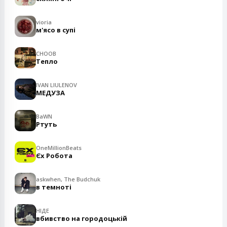
vioria
м'ясо в супі
CHOOB
Тепло
IVAN LIULENOV
МЕДУЗА
BaWN
Ртуть
OneMillionBeats
Єх Робота
askwhen, The Budchuk
в темноті
НІДЕ
вбивство на городоцькій