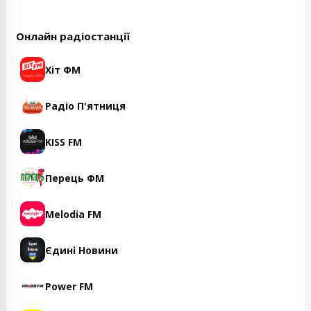
Онлайн радіостанції
Хіт ФМ
Радіо П'ятниця
KISS FM
Перець ФМ
Melodia FM
Єдині Новини
Power FM