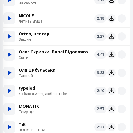
2:29
На самоті
NICOLE
2:18
Летить душа
Ortea, нестор
2:27
Звідки
Олег Скрипка, Воплі Відоплясова
4:41
Світи
Оля Цибульська
3:23
Танцюй
typeled
2:40
люблю життя, люблю тебе
MONATIK
2:57
Тому що…
ТіК
2:27
ПОПКОРОЛЕВА