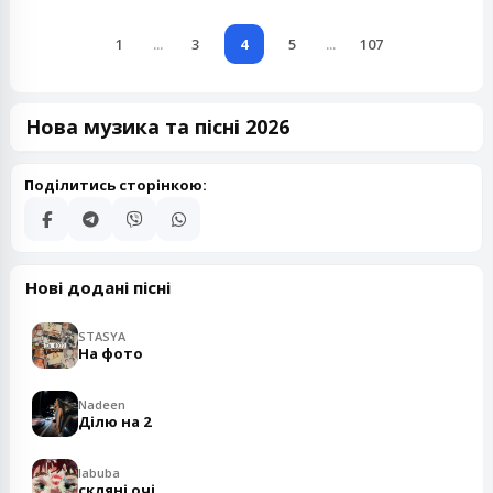
1
...
3
4
5
...
107
Нова музика та пісні 2026
Поділитись сторінкою:
Нові додані пісні
STASYA
На фото
Nadeen
Ділю на 2
labuba
скляні очі