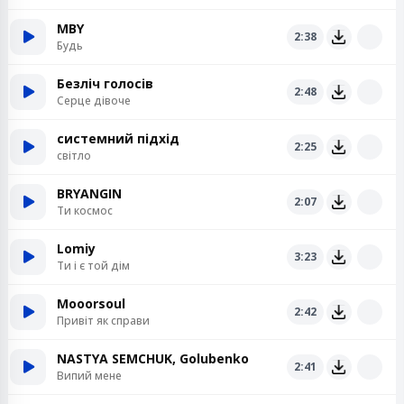
MBY
2:38
Будь
Безліч голосів
2:48
Серце дівоче
системний підхід
2:25
світло
BRYANGIN
2:07
Ти космос
Lomiy
3:23
Ти і є той дім
Mooorsoul
2:42
Привіт як справи
NASTYA SEMCHUK, Golubenko
2:41
Випий мене