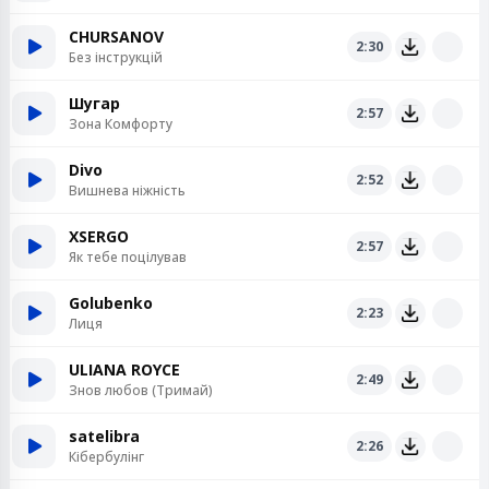
CHURSANOV
2:30
Без інструкцій
Шугар
2:57
Зона Комфорту
Divo
2:52
Вишнева ніжність
XSERGO
2:57
Як тебе поцілував
Golubenko
2:23
Лиця
ULIANA ROYCE
2:49
Знов любов (Тримай)
satelibra
2:26
Кібербулінг