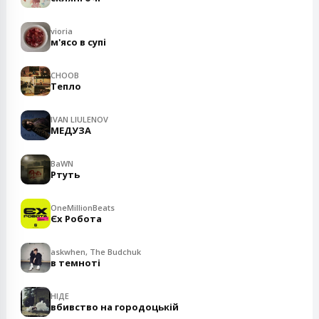
vioria
м'ясо в супі
CHOOB
Тепло
IVAN LIULENOV
МЕДУЗА
BaWN
Ртуть
OneMillionBeats
Єх Робота
askwhen, The Budchuk
в темноті
НІДЕ
вбивство на городоцькій