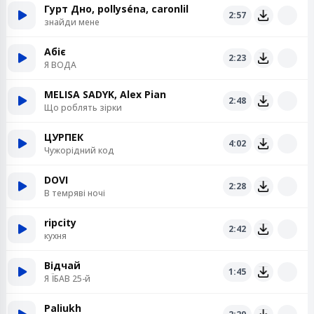
Гурт Дно, pollyséna, caronlil
2:57
знайди мене
Абіє
2:23
Я ВОДА
MELISA SADYK, Alex Pian
2:48
Що роблять зірки
ЦУРПЕК
4:02
Чужорідний код
DOVI
2:28
В темряві ночі
ripcity
2:42
кухня
Відчай
1:45
Я ЇБАВ 25-й
Paliukh