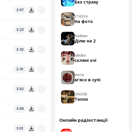
Без страху
2:07
STASYA
На фото
3:23
Nadeen
Ділю на 2
2:42
labuba
скляні очі
2:41
vioria
м'ясо в супі
3:02
CHOOB
Тепло
3:00
Онлайн радіостанції
3:01