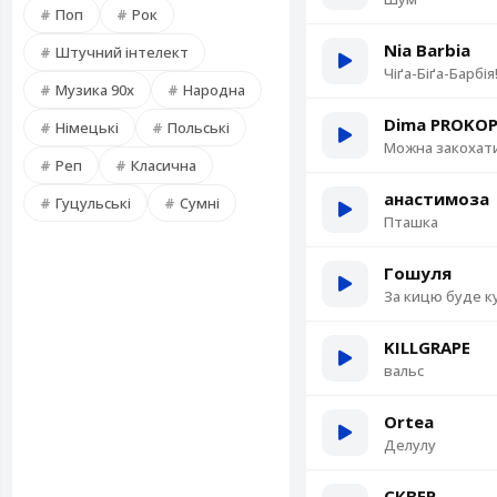
Поп
Рок
Nia Barbia
Штучний інтелект
Чіґа-Біґа-Барбія
Музика 90х
Народна
Dima PROKO
Німецькі
Польські
Можна закохат
Реп
Класична
анастимоза
Гуцульські
Сумні
Пташка
Гошуля
За кицю буде к
KILLGRAPE
вальс
Ortea
Делулу
СКВЕР