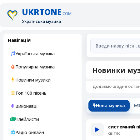
UKRTONE
.COM
Українська музика
Навігація
Українська музика
Популярна музика
Новинки муз
Новинки музики
Додаємо щодня останні
Топ 100 пісень
Нова музика
Виконавці
Плейлисти
системний п
Радіо онлайн
світло