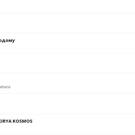
додому
where
 KIRYA KOSMOS