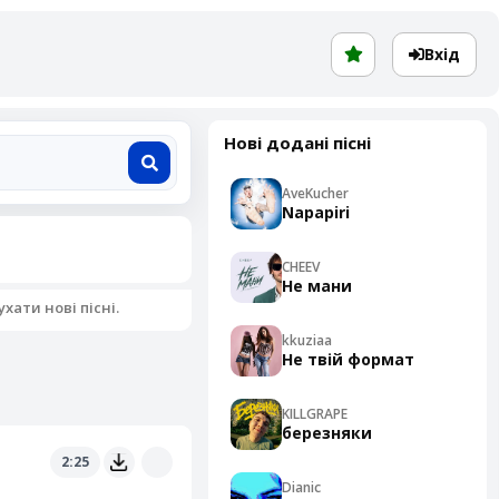
Вхід
Нові додані пісні
AveKucher
Napapiri
CHEEV
Не мани
ати нові пісні.
kkuziaa
Не твій формат
KILLGRAPE
березняки
2:25
Dianic