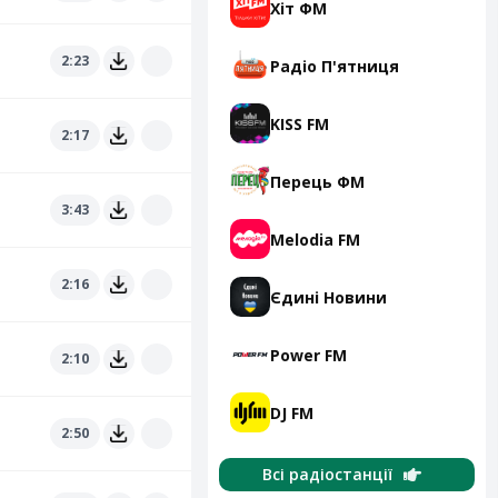
Хіт ФМ
2:23
Радіо П'ятниця
KISS FM
2:17
Перець ФМ
3:43
Melodia FM
2:16
Єдині Новини
Power FM
2:10
DJ FM
2:50
Всі радіостанції