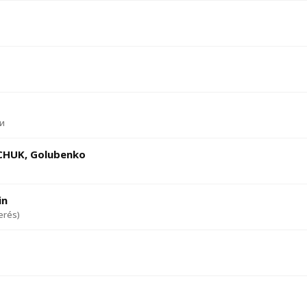
ви
HUK, Golubenko
in
erés)