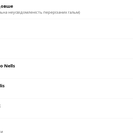
 довше
льна неусвідомленість перерізаних гальм)
o Nells
lis
к
ти