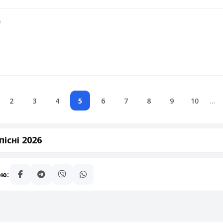
m
2
3
4
5
6
7
8
9
10
...
існі 2026
ою: