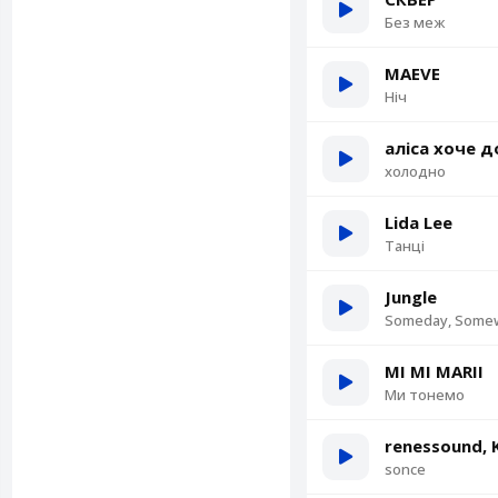
Без меж
MAEVE
Ніч
аліса хоче 
холодно
Lida Lee
Танці
Jungle
Someday, Some
MI MI MARII
Ми тонемо
renessound,
sonce