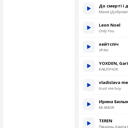
До смерті і
Манія (Доброві
Leon Noel
Only You
хейтспіч
УРАН
YOXDEN, Gari
КАБЛУЧОК
vladislava me
trust me boy
Ирина Билы
MI AMOR
TEREN
Південь-Карпа