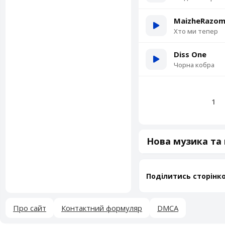
MaizheRazo
Хто ми тепер
Diss One
Чорна кобра
1
Нова музика та п
Поділитись сторінк
Про сайт
Контактний формуляр
DMCA