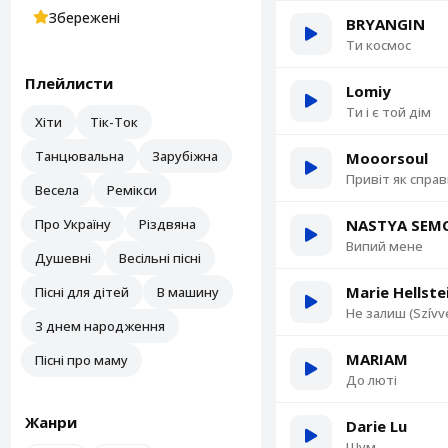
Збережені
BRYANGIN
Ти космос
Плейлисти
Lomiy
Ти і є той дім
Хіти
Тік-Ток
Танцювальна
Зарубіжна
Mooorsoul
Привіт як спра
Весела
Ремікси
Про Україну
Різдвяна
NASTYA SEMC
Випий мене
Душевні
Весільні пісні
Marie Hellste
Пісні для дітей
В машину
Не залиш (Szívv
З днем народження
MARIAM
Пісні про маму
До люті
Жанри
Darie Lu
Шум