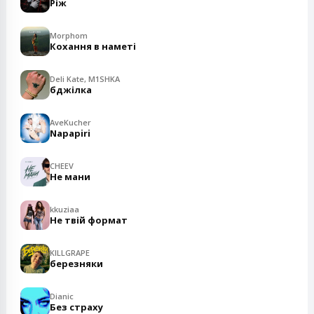
Ріж
Morphom
Кохання в наметі
Deli Kate, M1SHKA
бджілка
AveKucher
Napapiri
CHEEV
Не мани
kkuziaa
Не твій формат
KILLGRAPE
березняки
Dianic
Без страху