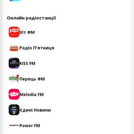
Онлайн радіостанції
Хіт ФМ
Радіо П'ятниця
KISS FM
Перець ФМ
Melodia FM
Єдині Новини
Power FM