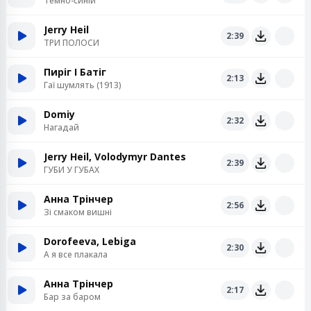
Темно-синій
Jerry Heil
2:39
ТРИ ПОЛОСИ
Пиріг І Батіг
2:13
Гаї шумлять (1913)
Domiy
2:32
Нагадай
Jerry Heil, Volodymyr Dantes
2:39
ГУБИ У ГУБАХ
Анна Трінчер
2:56
Зі смаком вишні
Dorofeeva, Lebiga
2:30
А я все плакала
Анна Трінчер
2:17
Бар за баром