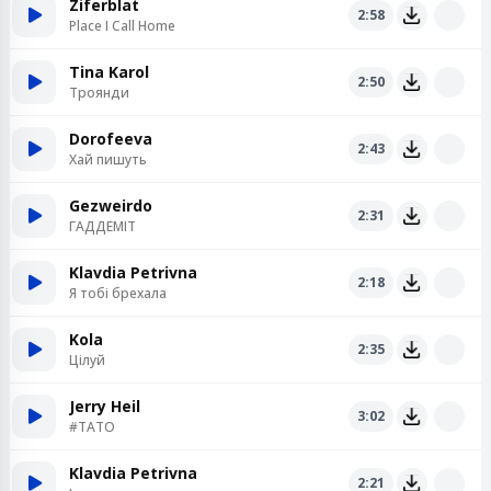
Ziferblat
2:58
Place I Call Home
Tina Karol
2:50
Троянди
Dorofeeva
2:43
Хай пишуть
Gezweirdo
2:31
ГАДДЕМІТ
Klavdia Petrivna
2:18
Я тобі брехала
Kola
2:35
Цілуй
Jerry Heil
3:02
#ТАТО
Klavdia Petrivna
2:21