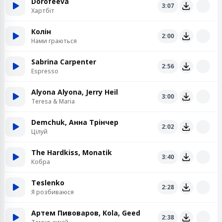
Dorofeeva
3:07
Хартбіт
Колін
2:00
Нами граються
Sabrina Carpenter
2:56
Espresso
Alyona Alyona, Jerry Heil
3:00
Teresa & Maria
Demchuk, Анна Трінчер
2:02
Цілуй
The Hardkiss, Monatik
3:40
Кобра
Teslenko
2:28
Я розбиваюся
Артем Пивоваров, Kola, Geed
2:38