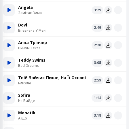
Angela
3:29
Замітає Зима
Dovi
2:49
Впевнена У Мені
Анна Трінчер
2:20
Вином Текла
Teddy Swims
3:05
Bad Dreams
Твій Зайчик Пише, На Її Основі
2:59
Ближче
Sofira
1:14
Не Вийде
Monatik
3:18
А що