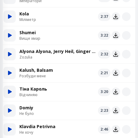
Імператори
Kola
2:37
Міліметр
Shumei
3:22
Вище хмар
Alyona Alyona, Jerry Heil, Ginger Mane
2:32
Zozulia
Kalush, Balsam
2:21
Розбуди мене
Тіна Кароль
3:20
Відчиняю
Domiy
2:23
Не було
Klavdia Petrivna
2:46
Не хочу