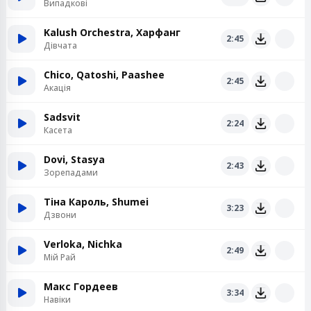
Випадкові
Kalush Orchestra, Харфанг
2:45
Дівчата
Chico, Qatoshi, Paashee
2:45
Акація
Sadsvit
2:24
Касета
Dovi, Stasya
2:43
Зорепадами
Тіна Кароль, Shumei
3:23
Дзвони
Verloka, Nichka
2:49
Мій Рай
Макс Гордеев
3:34
Навіки