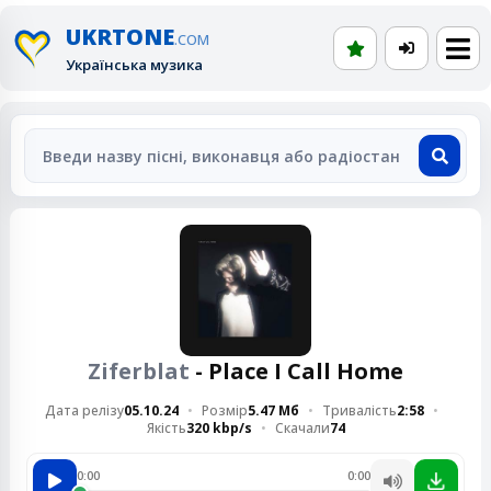
UKRTONE
.COM
Українська музика
Ziferblat
- Place I Call Home
Дата релізу
05.10.24
Розмір
5.47 Мб
Тривалість
2:58
Якість
320 kbp/s
Скачали
74
0:00
0:00