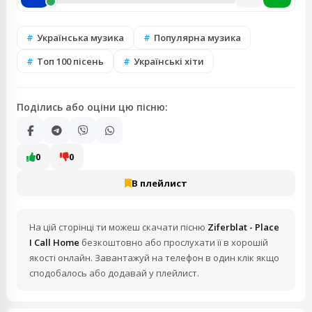
Українська музика
Популярна музика
Топ 100 пісень
Українські хіти
Поділись або оціни цю пісню:
0
0
В плейлист
На цій сторінці ти можеш скачати пісню
Ziferblat - Place
I Call Home
безкоштовно або прослухати її в хорошій
якості онлайн. Завантажуй на телефон в один клік якщо
сподобалось або додавай у плейлист.