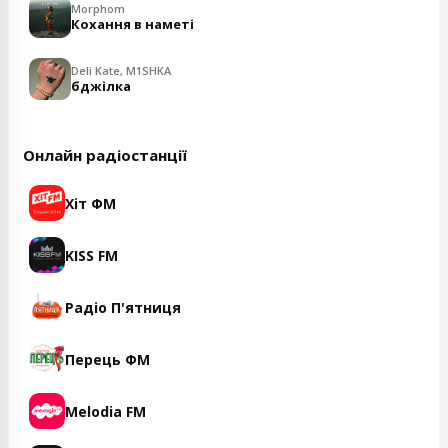
Morphom
Кохання в наметі
Deli Kate, M1SHKA
бджілка
Онлайн радіостанції
Хіт ФМ
KISS FM
Радіо П'ятниця
Перець ФМ
Melodia FM