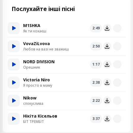
Послухайте інші пісні
M1SHKA
2:49
Як ти кохаєш
VovaZiLvova
2:50
Любов на вазі не зважиш
NORD DIVISION
1:17
Орешник
Victoria Niro
2:38
Я просто в маму
Nikow
2:22
спокуслива
Нікіта Кісельов
3:37
БІТ ТРЕМБІТ