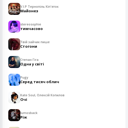
V.I.P Тернопіль Кіп'яток
Майонез
stereosophie
тимчасово
Твій зайчик пише
Стогони
Степан Гіга
Одна у світі
Pugy
Серед тисяч облич
Kate Soul, Олексій Копилов
Очі
lumosback
Ріж