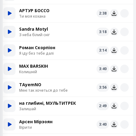
АРТУР БОССО
2:38
Ти моя кохана
Sandra Motyl
3:18
З неба білий сніг
Роман Скорпіон
3:14
Я іду без тебе далі
MAX BARSKIH
3:40
Колишній
TAyemNO
3:56
Мені так хочеться до тебе
на глибині, МУЛЬТИТРЕК
2:49
Залишай
Арсен Мірзоян
3:40
Вірити