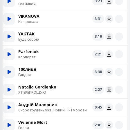
3:23
Очі Жіночі
VIKANOVA
3:31
Не пропала
YAKTAK
3:10
Буду собою
Parfeniuk
2:21
Корпорат
100лиця
3:38
Гандзя
Natalia Gordienko
2:27
Я ПЕРЕПРОШУЮ
Андрій Малярник
0:45
Скоро грудень уже, Новий Рік і морози
Vivienne Mort
2:01
Голод