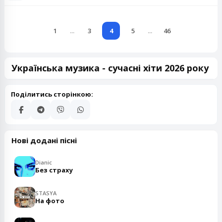
1
...
3
4
5
...
46
Українська музика - сучасні хіти 2026 року
Поділитись сторінкою:
Нові додані пісні
Dianic
Без страху
STASYA
На фото