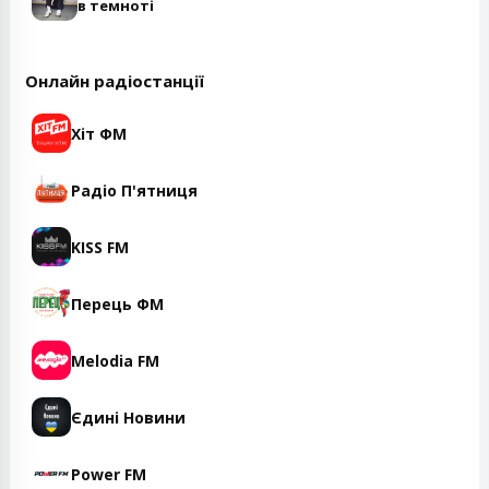
в темноті
Онлайн радіостанції
Хіт ФМ
Радіо П'ятниця
KISS FM
Перець ФМ
Melodia FM
Єдині Новини
Power FM