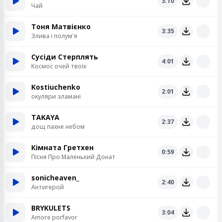
3:10
Чай
Тоня Матвієнко
3:35
Злива і полум'я
Сусіди Стерплять
4:01
Космос очей твоїх
Kostiuchenko
2:01
окуляри зламані
TAKAYA
2:37
дощ пахне небом
Кімната Гретхен
0:59
Пісня Про Маленький Донат
sonicheaven_
2:40
Антигерой
BRYKULETS
3:04
Amore porfavor