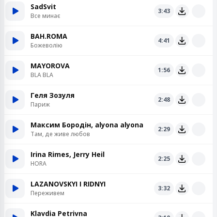
SadSvit
3:43
Все минає
BAH.ROMA
4:41
Божеволію
MAYOROVA
1:56
BLA BLA
Геля Зозуля
2:48
Париж
Максим Бородін, alyona alyona
2:29
Там, де живе любов
Irina Rimes, Jerry Heil
2:25
HORA
LAZANOVSKYI I RIDNYI
3:32
Переживем
Klavdia Petrivna