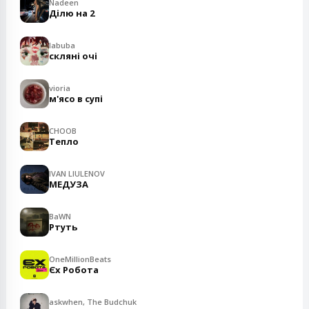
Nadeen
Ділю на 2
labuba
скляні очі
vioria
м'ясо в супі
CHOOB
Тепло
IVAN LIULENOV
МЕДУЗА
BaWN
Ртуть
OneMillionBeats
Єх Робота
askwhen, The Budchuk