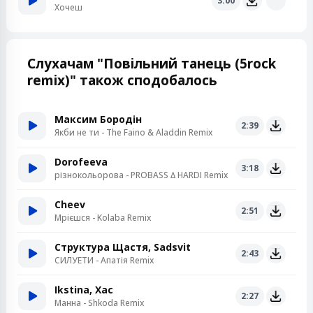
3:00
Хочеш
Слухачам "Повільний танець (5rock
remix)" також сподобалось
Максим Бородін
2:39
Якби не ти - The Faino & Aladdin Remix
Dorofeeva
3:18
різнокольорова - PROBASS ∆ HARDI Remix
Cheev
2:51
Мрієшся - Kolaba Remix
Структура Щастя, Sadsvit
2:43
СИЛУЕТИ - Апатія Remix
Ikstina, Хас
2:27
Манна - Shkoda Remix