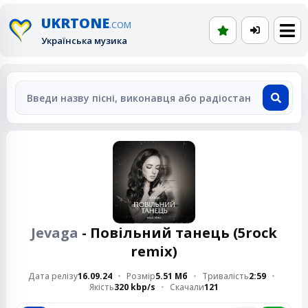
UKRTONE
.COM
Українська музика
Jevaga
- Повільний танець (5rock
remix)
Дата релізу
16.09.24
Розмір
5.51 Мб
Тривалість
2:59
Якість
320 kbp/s
Скачали
121