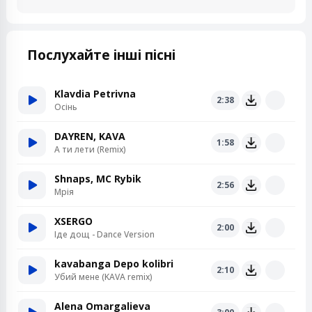
Послухайте інші пісні
Klavdia Petrivna
2:38
Осінь
DAYREN, KAVA
1:58
А ти лети (Remix)
Shnaps, MC Rybik
2:56
Мрія
XSERGO
2:00
Іде дощ - Dance Version
kavabanga Depo kolibri
2:10
Убий мене (KAVA remix)
Alena Omargalieva