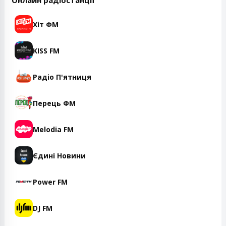
Онлайн радіостанції
Хіт ФМ
KISS FM
Радіо П'ятниця
Перець ФМ
Melodia FM
Єдині Новини
Power FM
DJ FM