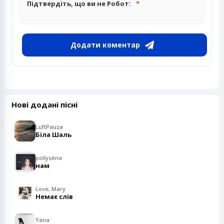
Підтвердіть, що ви не Робот:
Додати коментар
Нові додані пісні
LuftPauza
Біла Шаль
pollyséna
нам
Love, Mary
Немає слів
Yana