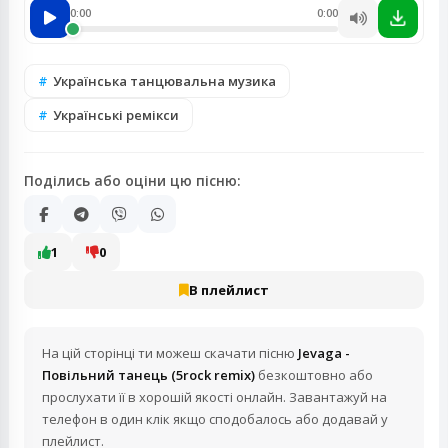
0:00
0:00
Українська танцювальна музика
Українські ремікси
Поділись або оціни цю пісню:
1
0
В плейлист
На цій сторінці ти можеш скачати пісню
Jevaga -
Повільний танець (5rock remix)
безкоштовно або
прослухати її в хорошій якості онлайн. Завантажуй на
телефон в один клік якщо сподобалось або додавай у
плейлист.