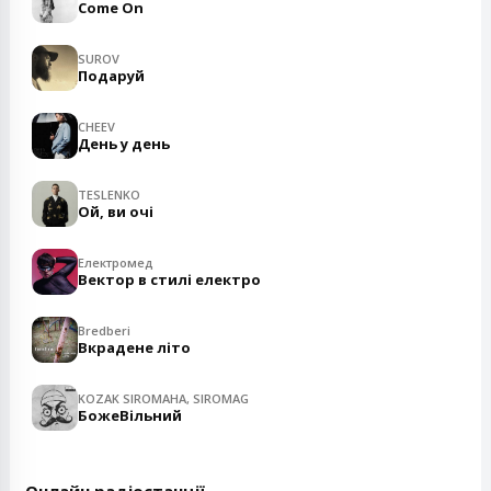
Come On
SUROV
Подаруй
CHEEV
День у день
TESLENKO
Ой, ви очі
Електромед
Вектор в стилі електро
Bredberi
Вкрадене літо
KOZAK SIROMAHA, SIROMAG
БожеВільний