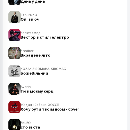
День у день
TESLENKO
Ой, ви очі
Електромед
Вектор в стилі електро
Bredberi
Вкрадене літо
KOZAK SIROMAHA, SIROMAG
БожеВільний
Averin
Ти в моєму серці
Жадан і Собаки, ХОССП
Хочу бути твоїм псом - Cover
ENLEO
сто зі ста