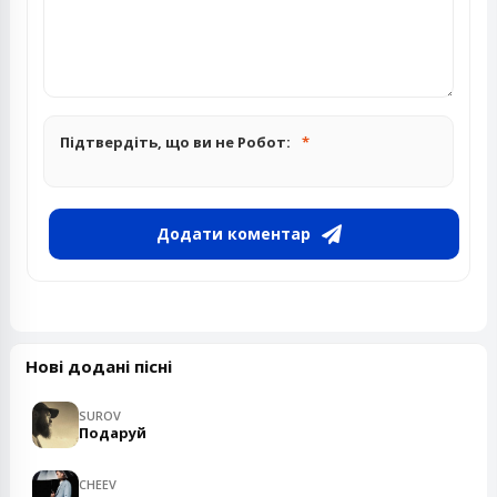
Підтвердіть, що ви не Робот:
Додати коментар
Нові додані пісні
SUROV
Подаруй
CHEEV