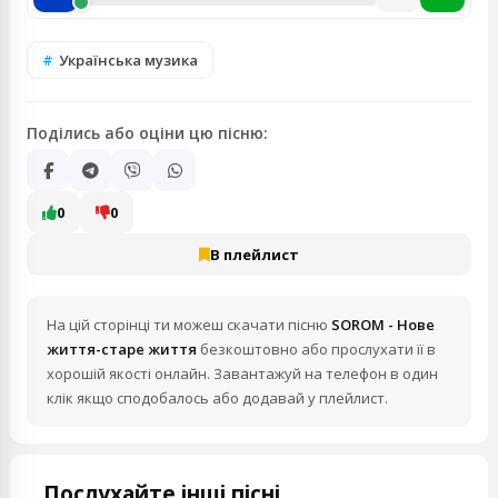
Українська музика
Поділись або оціни цю пісню:
0
0
В плейлист
На цій сторінці ти можеш скачати пісню
SOROM - Нове
життя-старе життя
безкоштовно або прослухати її в
хорошій якості онлайн. Завантажуй на телефон в один
клік якщо сподобалось або додавай у плейлист.
Послухайте інші пісні