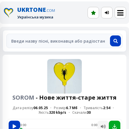
UKRTONE
.COM
Українська музика
SOROM
- Нове життя-старе життя
Дата релізу
06.05.25
Розмір
6.7 Мб
Тривалість
2:54
Якість
320 kbp/s
Скачали
30
0:00
0:00