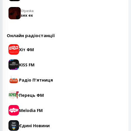
Olyaska
sex ex
Онлайн радіостанції
Хіт ФМ
KISS FM
Радіо П'ятниця
Перець ФМ
Melodia FM
Єдині Новини