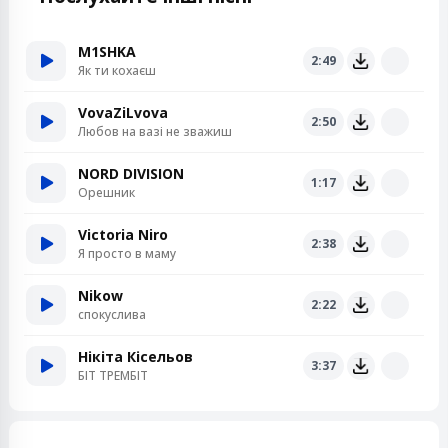
M1SHKA
2:49
Як ти кохаєш
VovaZiLvova
2:50
Любов на вазі не зважиш
NORD DIVISION
1:17
Орешник
Victoria Niro
2:38
Я просто в маму
Nikow
2:22
спокуслива
Нікіта Кісельов
3:37
БІТ ТРЕМБІТ