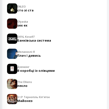
ENLEO
сто зі ста
Olyaska
sex ex
D016, Kova97
Банківська система
Меланхолі-Я
Плач і дивись
Дзенкінг
В коробці із олівцями
The Elliens
пекло
V.I.P Тернопіль Кіп'яток
Майонез