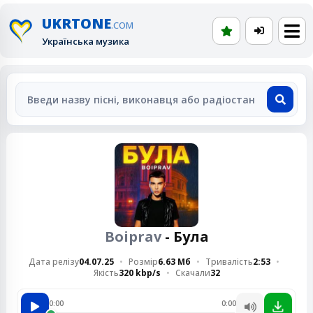
UKRTONE
.COM
Українська музика
Boiprav
- Була
Дата релізу
04.07.25
Розмір
6.63 Мб
Тривалість
2:53
Якість
320 kbp/s
Скачали
32
0:00
0:00