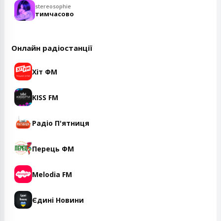
stereosophie
тимчасово
Онлайн радіостанції
Хіт ФМ
KISS FM
Радіо П'ятниця
Перець ФМ
Melodia FM
Єдині Новини