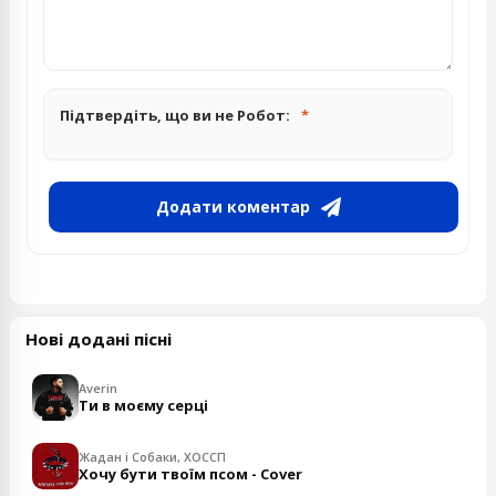
Підтвердіть, що ви не Робот:
Додати коментар
Нові додані пісні
Averin
Ти в моєму серці
Жадан і Собаки, ХОССП
Хочу бути твоїм псом - Cover