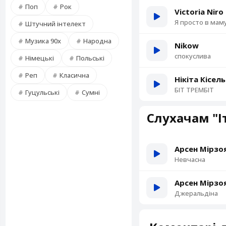
Поп
Рок
Victoria Niro
Я просто в мам
Штучний інтелект
Музика 90х
Народна
Nikow
спокуслива
Німецькі
Польські
Реп
Класична
Нікіта Кісел
БІТ ТРЕМБІТ
Гуцульські
Сумні
Слухачам "І
Арсен Мірзо
Невчасна
Арсен Мірзо
Джеральдіна