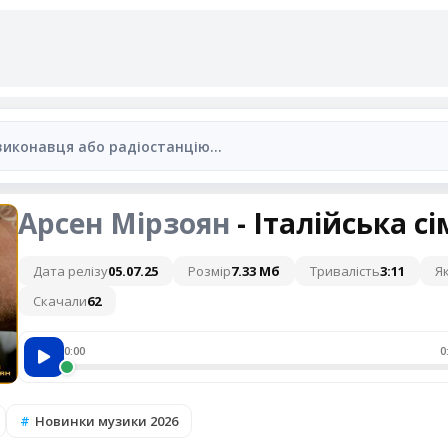
Арсен Мірзоян
- Італійська сі
Дата релізу
05.07.25
Розмір
7.33 Мб
Тривалість
3:11
Як
Скачали
62
0:00
0
Новинки музики 2026