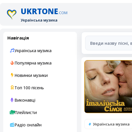
UKRTONE
.COM
Українська музика
Навігація
Українська музика
Популярна музика
Новинки музики
Топ 100 пісень
Виконавці
Плейлисти
Українська музика
Радіо онлайн