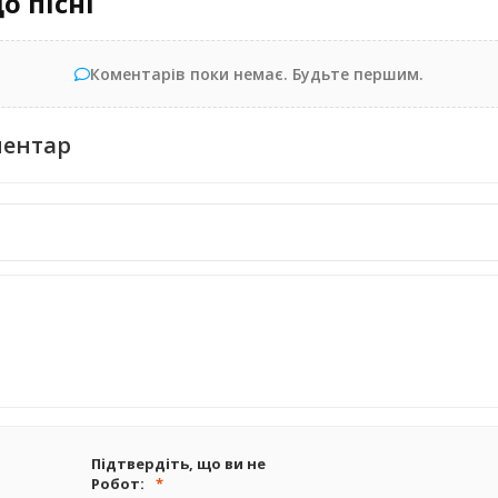
о пісні
Коментарів поки немає. Будьте першим.
ментар
Підтвердіть, що ви не
Робот: