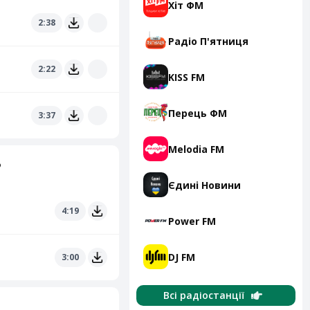
Хіт ФМ
2:38
Радіо П'ятниця
2:22
KISS FM
Перець ФМ
3:37
Melodia FM
ь
Єдині Новини
4:19
Power FM
DJ FM
3:00
Всі радіостанції