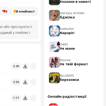
Кохання в наметі
0
В плейлист
Deli Kate, M1SHKA
бджілка
 або прослухати її
AveKucher
одавай у плейлист.
Napapiri
CHEEV
Не мани
kkuziaa
Не твій формат
2:49
KILLGRAPE
березняки
2:50
Онлайн радіостанції
1:17