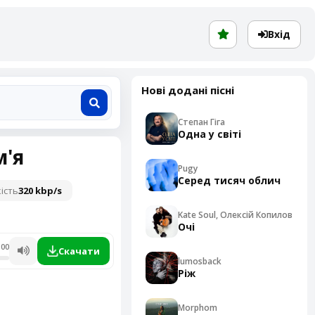
Вхід
Нові додані пісні
Степан Гіга
Одна у світі
м'я
Pugy
Серед тисяч облич
ість
320 kbp/s
Kate Soul, Олексій Копилов
Очі
:00
Скачати
lumosback
Ріж
Morphom