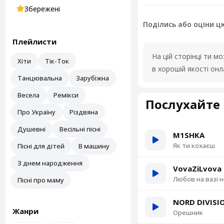
Збережені
Поділись або оціни ц
Плейлисти
На цій сторінці ти 
Хіти
Тік-Ток
в хорошій якості он
Танцювальна
Зарубіжна
Весела
Ремікси
Послухайте 
Про Україну
Різдвяна
Душевні
Весільні пісні
M1SHKA
Як ти кохаєш
Пісні для дітей
В машину
З днем народження
VovaZiLvova
Любов на вазі 
Пісні про маму
NORD DIVISI
Жанри
Орешник