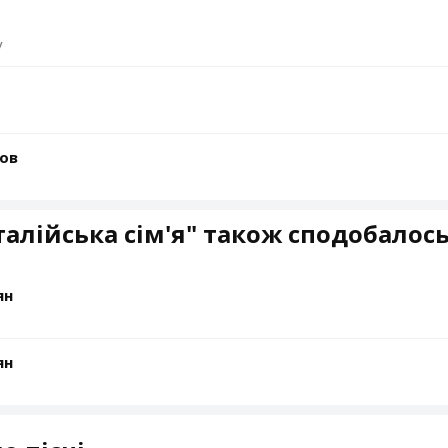
у
ьов
талійська сім'я" також сподобалос
ян
ян