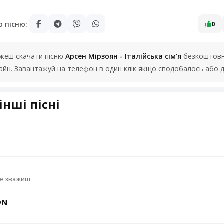
ю пісню:
0
можеш скачати пісню
Арсен Мірзоян - Італійська сім'я
безкоштовно
лайн. Завантажуй на телефон в один клік якщо сподобалось або д
інші пісні
не зважиш
ON