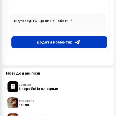
Підтвердіть, що ви не Робот:
Додати коментар
Нові додані пісні
Дзенкінг
В коробці із олівцями
The Elliens
пекло