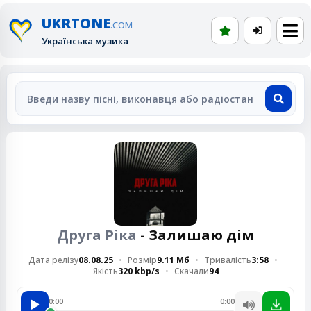
UKRTONE
.COM
Українська музика
Друга Ріка
- Залишаю дім
Дата релізу
08.08.25
Розмір
9.11 Мб
Тривалість
3:58
Якість
320 kbp/s
Скачали
94
0:00
0:00