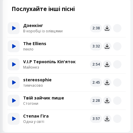
Послухайте інші пісні
Дзенкінг
2:38
В коробці із олівцями
The Elliens
3:32
пекло
V.I.P Тернопіль Кіп'яток
2:54
Майонез
stereosophie
2:45
тимчасово
Твій зайчик пише
2:28
Стогони
Степан Гіга
3:57
Одна у світі