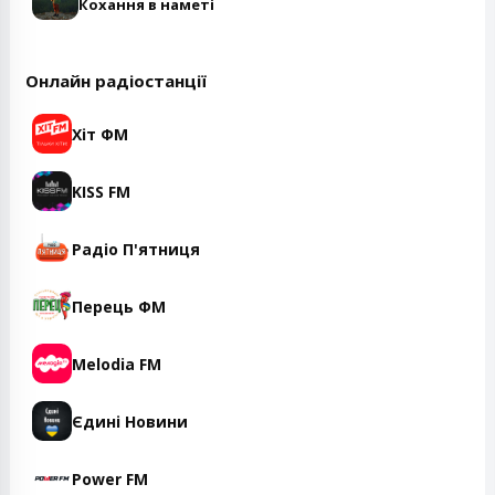
Кохання в наметі
Онлайн радіостанції
Хіт ФМ
KISS FM
Радіо П'ятниця
Перець ФМ
Melodia FM
Єдині Новини
Power FM