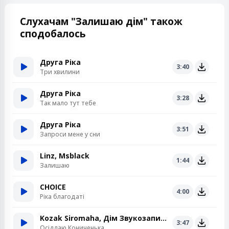
Слухачам "Залишаю дім" також
сподобалось
Друга Ріка
3:40
Три хвилини
Друга Ріка
3:28
Так мало тут тебе
Друга Ріка
3:51
Запроси мене у сни
Linz, Msblack
1:44
Залишаю
CHOICE
4:00
Ріка благодаті
Kozak Siromaha, Дім Звукозапису
3:47
Осідлаю Кониченька