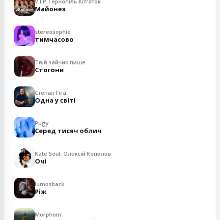
V.I.P Тернопіль Кіп'яток
Майонез
stereosophie
тимчасово
Твій зайчик пише
Стогони
Степан Гіга
Одна у світі
Pugy
Серед тисяч облич
Kate Soul, Олексій Копилов
Очі
lumosback
Ріж
Morphom