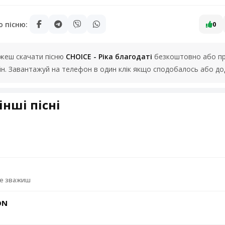
ю пісню:
0
можеш скачати пісню
CHOICE - Ріка благодаті
безкоштовно або про
йн. Завантажуй на телефон в один клік якщо сподобалось або до
інші пісні
не зважиш
ON