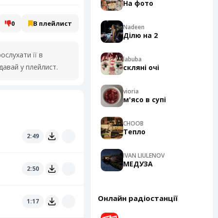
На фото
0
В плейлист
Nadeen
Ділю на 2
слухати її в
labuba
давай у плейлист.
скляні очі
vioria
м'ясо в супі
CHOOB
Тепло
2:49
IVAN LIULENOV
МЕДУЗА
2:50
Онлайн радіостанції
1:17