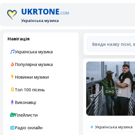
UKRTONE
.COM
Українська музика
Навігація
Українська музика
Популярна музика
Новинки музики
Топ 100 пісень
Виконавці
Плейлисти
Українська музика
Радіо онлайн