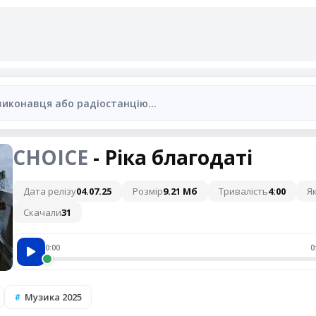
CHOICE
- Ріка благодаті
Дата релізу
04.07.25
Розмір
9.21 Мб
Тривалість
4:00
Як
Скачали
31
0:00
0
Музика 2025