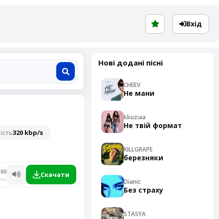
Вхід
Нові додані пісні
CHEEV
Не мани
kkuziaa
Не твій формат
ість
320 kbp/s
KILLGRAPE
березняки
:00
Скачати
Dianic
Без страху
STASYA