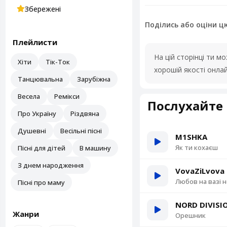
Збережені
Поділись або оціни ц
Плейлисти
На цій сторінці ти 
Хіти
Тік-Ток
хорошій якості онла
Танцювальна
Зарубіжна
Весела
Ремікси
Послухайте 
Про Україну
Різдвяна
Душевні
Весільні пісні
M1SHKA
Як ти кохаєш
Пісні для дітей
В машину
З днем народження
VovaZiLvova
Любов на вазі 
Пісні про маму
NORD DIVISI
Жанри
Орешник