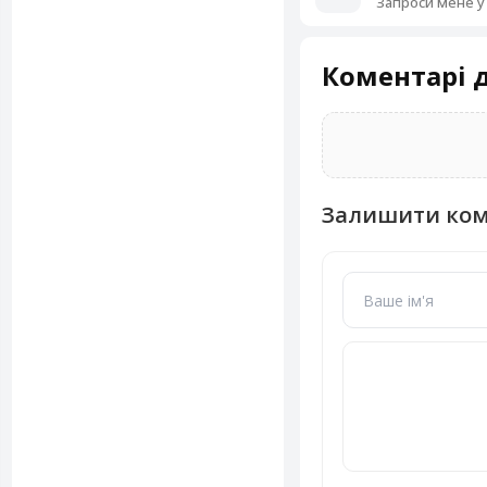
Запроси мене у
Коментарі д
Залишити ко