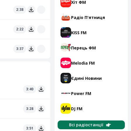
Хіт ФМ
2:38
Радіо П'ятниця
2:22
KISS FM
Перець ФМ
3:37
Melodia FM
Єдині Новини
3:40
Power FM
DJ FM
3:28
Всі радіостанції
3:51