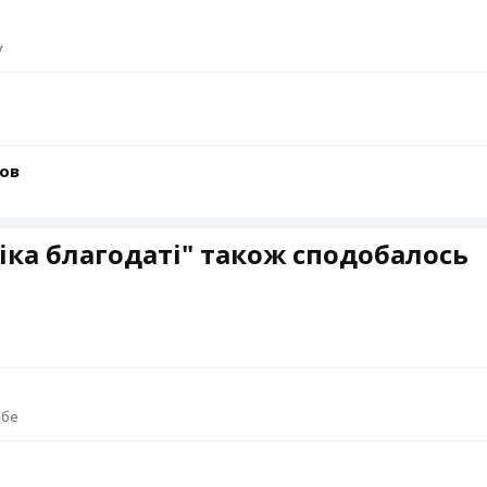
у
ьов
іка благодаті" також сподобалось
ебе