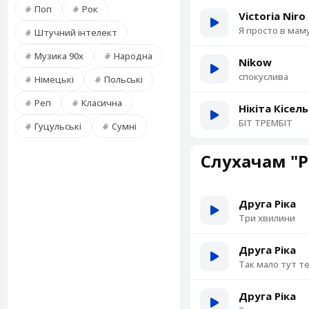
Поп
Рок
Victoria Niro
Я просто в мам
Штучний інтелект
Музика 90х
Народна
Nikow
спокуслива
Німецькі
Польські
Реп
Класична
Нікіта Кісел
БІТ ТРЕМБІТ
Гуцульські
Сумні
Слухачам "Р
Друга Ріка
Три хвилини
Друга Ріка
Так мало тут т
Друга Ріка