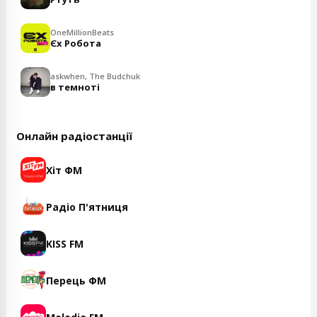
OneMillionBeats
Єх Робота
askwhen, The Budchuk
в темноті
Онлайн радіостанції
Хіт ФМ
Радіо П'ятниця
KISS FM
Перець ФМ