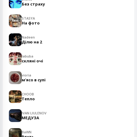
Без страху
STASYA
На фото
Nadeen
Ділю на 2
labuba
скляні очі
vioria
м'ясо в супі
CHOOB
Тепло
IVAN LIULENOV
МЕДУЗА
BaWN
Ртуть