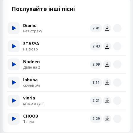
Послухайте інші пісні
Dianic
2:41
Без страху
STASYA
2:43
На фото
Nadeen
2:09
Ділю на 2
labuba
1:11
скляні очі
vioria
2:21
м'ясо в супі
CHOOB
2:29
Тепло