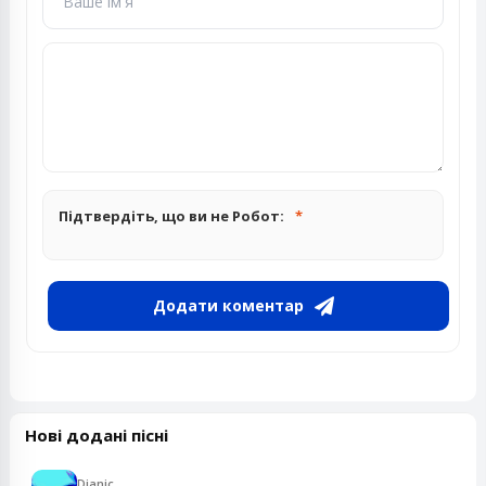
Підтвердіть, що ви не Робот:
Додати коментар
Нові додані пісні
Dianic