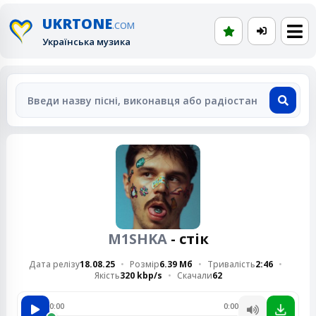
UKRTONE
.COM
Українська музика
M1SHKA
- стік
Дата релізу
18.08.25
Розмір
6.39 Мб
Тривалість
2:46
Якість
320 kbp/s
Скачали
62
0:00
0:00