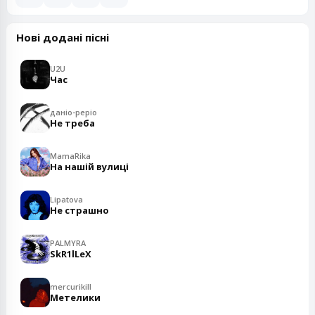
Нові додані пісні
U2U
Час
даніо-реріо
Не треба
MamaRika
На нашій вулиці
Lipatova
Не страшно
PALMYRA
SkR1lLeX
mercurikill
Метелики