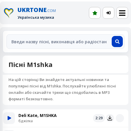
UKRTONE
.COM
Українська музика
Пісні M1shka
На цій сторінці Ви знайдете актуальні новинки та
популярні пісні від M1shka. Послухайте улюблені пісні
онлайн або скачайте треки що сподобались в MP3
форматі безкоштовно.
Deli Kate, M1SHKA
2:29
бджілка