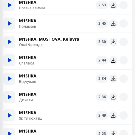
M1SHKA
2:53
Погана звичка
M1SHKA
2:45
Поламані
M1SHKA, MOSTOVA, Kelavra
3:30
Онлі Френдс
M1SHKA
2:44
Спалахи
M1SHKA
2:34
Відчуваю
M1SHKA
2:36
Дихати
M1SHKA
2:49
Як ти кохаєш
M1SHKA
2:23