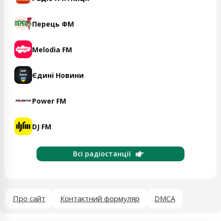
Перець ФМ
Melodia FM
Єдині Новини
Power FM
DJ FM
Всі радіостанції
Про сайт
Контактний формуляр
DMCA