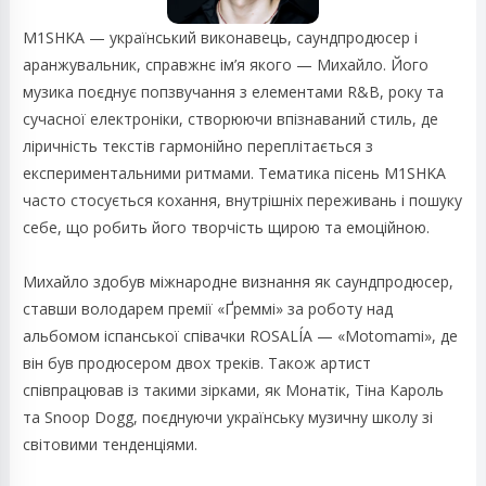
M1SHKA — український виконавець, саундпродюсер і
аранжувальник, справжнє ім’я якого — Михайло. Його
музика поєднує попзвучання з елементами R&B, року та
сучасної електроніки, створюючи впізнаваний стиль, де
ліричність текстів гармонійно переплітається з
експериментальними ритмами. Тематика пісень M1SHKA
часто стосується кохання, внутрішніх переживань і пошуку
себе, що робить його творчість щирою та емоційною.
Михайло здобув міжнародне визнання як саундпродюсер,
ставши володарем премії «Ґреммі» за роботу над
альбомом іспанської співачки ROSALÍA — «Motomami», де
він був продюсером двох треків. Також артист
співпрацював із такими зірками, як Монатік, Тіна Кароль
та Snoop Dogg, поєднуючи українську музичну школу зі
світовими тенденціями.