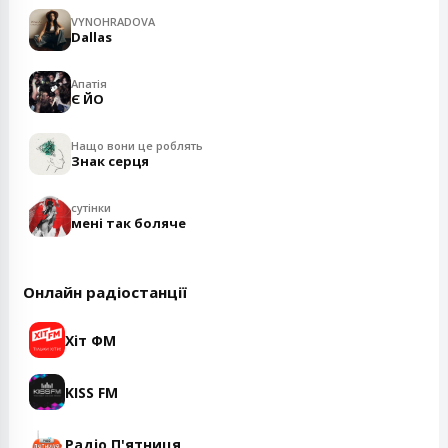
VYNOHRADOVA
Dallas
Апатія
Є ЙО
Нащо вони це роблять
Знак серця
сутінки
мені так боляче
Онлайн радіостанції
Хіт ФМ
KISS FM
Радіо П'ятниця