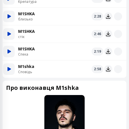
Крепатура
M1SHKA
2:28
близько
M1SHKA
2:46
стік
M1SHKA
2:19
Спека
M1shka
2:58
Сповідь
Про виконавця M1shka