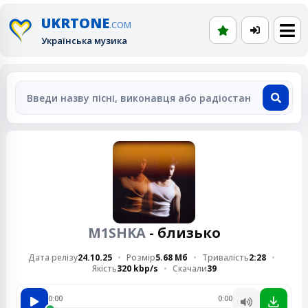
UKRTONE
.COM
Українська музика
M1SHKA
- близько
Дата релізу
24.10.25
Розмір
5.68 Мб
Тривалість
2:28
Якість
320 kbp/s
Скачали
39
0:00
0:00