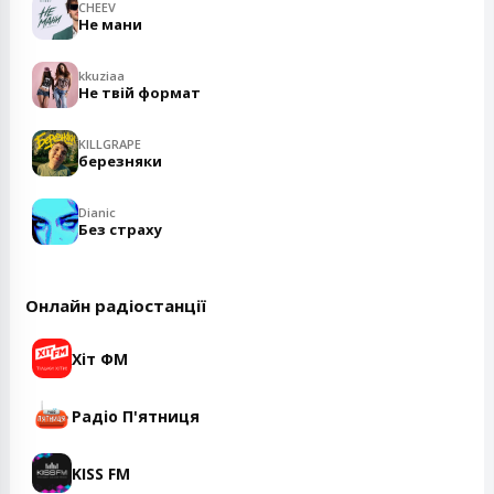
CHEEV
Не мани
kkuziaa
Не твій формат
KILLGRAPE
березняки
Dianic
Без страху
Онлайн радіостанції
Хіт ФМ
Радіо П'ятниця
KISS FM