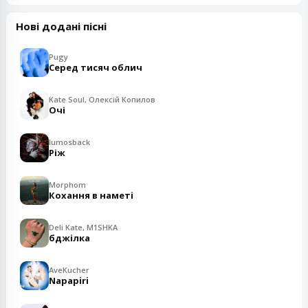
Нові додані пісні
Pugy
Серед тисяч облич
Kate Soul, Олексій Копилов
Очі
lumosback
Ріж
Morphom
Кохання в наметі
Deli Kate, M1SHKA
бджілка
AveKucher
Napapiri