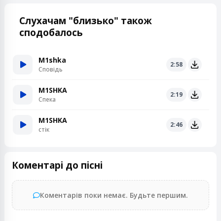
Слухачам "близько" також
сподобалось
M1shka
2:58
Сповідь
M1SHKA
2:19
Спека
M1SHKA
2:46
стік
Коментарі до пісні
Коментарів поки немає. Будьте першим.