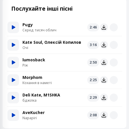
Послухайте інші пісні
Pugy
2:46
Серед тисяч облич
Kate Soul, Олексій Копилов
3:16
Очі
lumosback
2:50
Ріж
Morphom
2:25
Кохання в наметі
Deli Kate, M1SHKA
2:29
бджілка
AveKucher
2:08
Napapiri