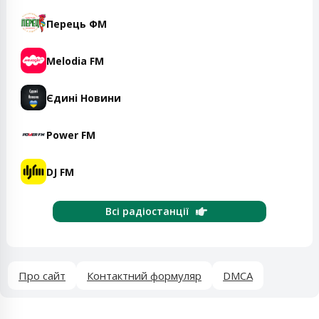
Перець ФМ
Melodia FM
Єдині Новини
Power FM
DJ FM
Всі радіостанції
Про сайт
Контактний формуляр
DMCA