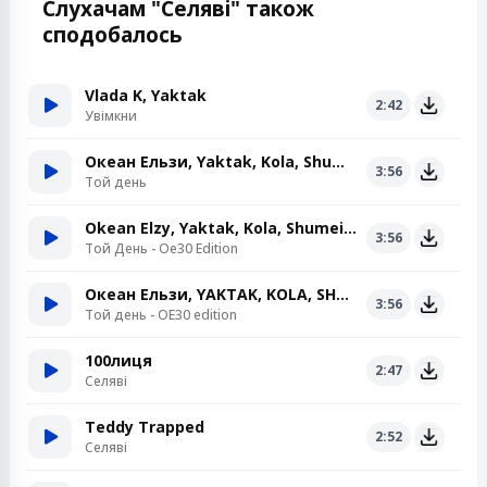
Слухачам "Селяві" також
сподобалось
Vlada K, Yaktak
2:42
Увімкни
Океан Ельзи, Yaktak, Kola, Shumei, Jerry Heil
3:56
Той день
Okean Elzy, Yaktak, Kola, Shumei, Jerry Heil
3:56
Той День - Oe30 Edition
Океан Ельзи, YAKTAK, KOLA, SHUMEI, Jerry Heil
3:56
Той день - OE30 edition
100лиця
2:47
Селяві
Teddy Trapped
2:52
Селяві