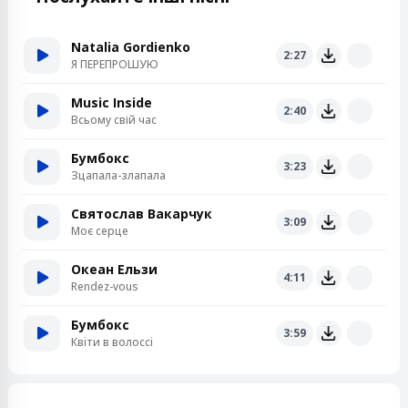
Natalia Gordienko
2:27
Я ПЕРЕПРОШУЮ
Music Inside
2:40
Всьому свій час
Бумбокс
3:23
Зцапала-злапала
Святослав Вакарчук
3:09
Моє серце
Океан Ельзи
4:11
Rendez-vous
Бумбокс
3:59
Квiти в волоссi