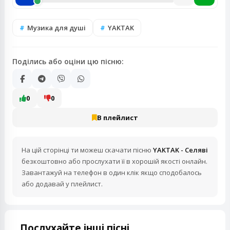
Музика для душі
YAKTAK
Поділись або оціни цю пісню:
0
0
В плейлист
На цій сторінці ти можеш скачати пісню
YAKTAK - Селяві
безкоштовно або прослухати її в хорошій якості онлайн.
Завантажуй на телефон в один клік якщо сподобалось
або додавай у плейлист.
Послухайте інші пісні