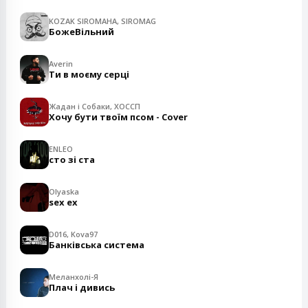
KOZAK SIROMAHA, SIROMAG
БожеВільний
Averin
Ти в моєму серці
Жадан і Собаки, ХОССП
Хочу бути твоїм псом - Cover
ENLEO
сто зі ста
Olyaska
sex ex
D016, Kova97
Банківська система
Меланхолі-Я
Плач і дивись