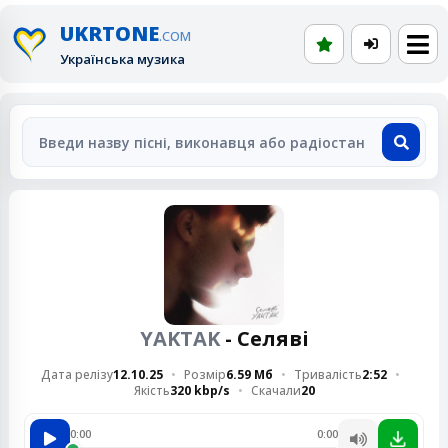
UKRTONE
.COM
Українська музика
YAKTAK
- Селяві
Дата релізу
12.10.25
Розмір
6.59 Мб
Тривалість
2:52
Якість
320 kbp/s
Скачали
20
0:00
0:00