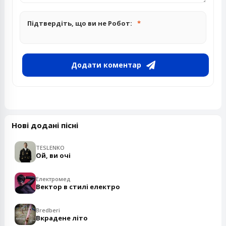
Підтвердіть, що ви не Робот:
Додати коментар
Нові додані пісні
TESLENKO
Ой, ви очі
Електромед
Вектор в стилі електро
Bredberi
Вкрадене літо