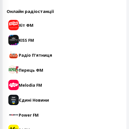
Онлайн радіостанції
Хіт ФМ
KISS FM
Радіо П'ятниця
Перець ФМ
Melodia FM
Єдині Новини
Power FM