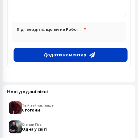
Підтвердіть, що ви не Робот:
Додати коментар
Нові додані пісні
Твій зайчик пише
Стогони
Степан Гіга
Одна у світі