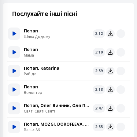
Послухайте інші пісні
Потап
2:12
Шлях Додому
Потап
3:10
Мама
Потап, Katarina
2:59
Рай де
Потап
3:13
Волонтер
Потап, Олег Винник, Оля Полякова
2:47
Свят! Свят! Свят!
Потап, MOZGI, DOROFEEVA, Taras Topolja, Сергей Бабкин
2:55
Вальс 86