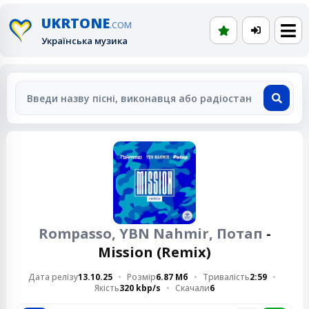
UKRTONE
.COM
Українська музика
Rompasso, YBN Nahmir, Потап
-
Mission (Remix)
Дата релізу
13.10.25
Розмір
6.87 Мб
Тривалість
2:59
Якість
320 kbp/s
Скачали
6