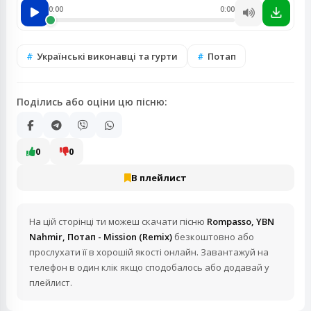
0:00
0:00
Українські виконавці та гурти
Потап
Поділись або оціни цю пісню:
0
0
В плейлист
На цій сторінці ти можеш скачати пісню
Rompasso, YBN
Nahmir, Потап - Mission (Remix)
безкоштовно або
прослухати її в хорошій якості онлайн. Завантажуй на
телефон в один клік якщо сподобалось або додавай у
плейлист.