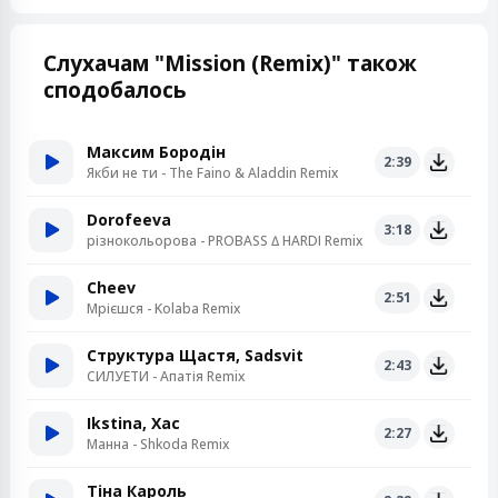
Слухачам "Mission (Remix)" також
сподобалось
Максим Бородін
2:39
Якби не ти - The Faino & Aladdin Remix
Dorofeeva
3:18
різнокольорова - PROBASS ∆ HARDI Remix
Cheev
2:51
Мрієшся - Kolaba Remix
Структура Щастя, Sadsvit
2:43
СИЛУЕТИ - Апатія Remix
Ikstina, Хас
2:27
Манна - Shkoda Remix
Тіна Кароль