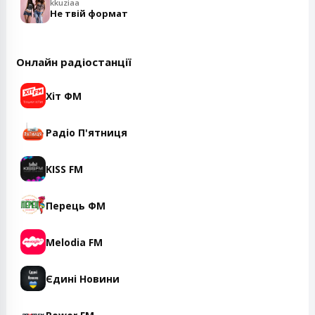
kkuziaa
Не твій формат
Онлайн радіостанції
Хіт ФМ
Радіо П'ятниця
KISS FM
Перець ФМ
Melodia FM
Єдині Новини