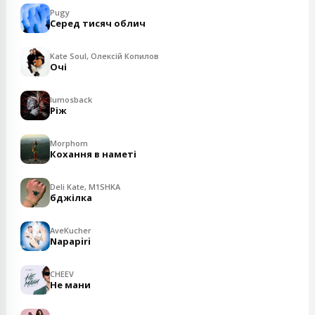
Pugy
Серед тисяч облич
Kate Soul, Олексій Копилов
Очі
lumosback
Ріж
Morphom
Кохання в наметі
Deli Kate, M1SHKA
бджілка
AveKucher
Napapiri
CHEEV
Не мани