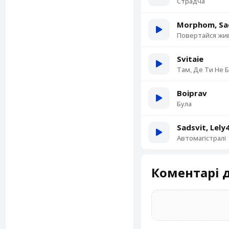
Страдча
Morphom, Sa
Повертайся жи
Svitaie
Там, Де Ти Не 
Boiprav
Була
Sadsvit, Lely
Автомагістралі
Коментарі д