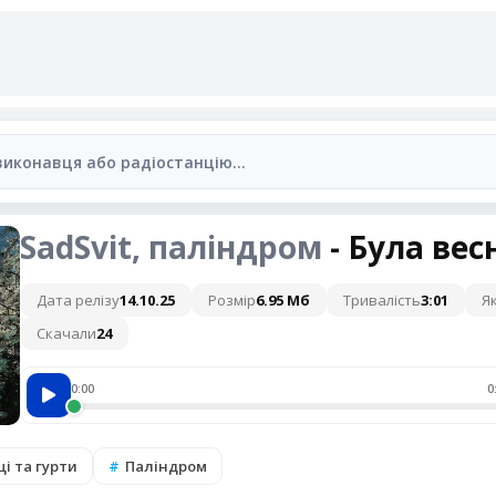
SadSvit, паліндром
- Була вес
Дата релізу
14.10.25
Розмір
6.95 Мб
Тривалість
3:01
Як
Скачали
24
0:00
0
і та гурти
Паліндром