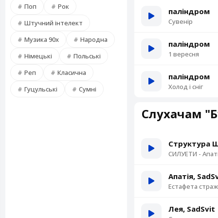
Поп
Рок
паліндром
Сувенір
Штучний інтелект
Музика 90х
Народна
паліндром
1 вересня
Німецькі
Польські
Реп
Класична
паліндром
Холод і сніг
Гуцульські
Сумні
Слухачам "Б
Структура Щ
СИЛУЕТИ - Апат
Апатія, SadSv
Естафета стра
Лея, SadSvit