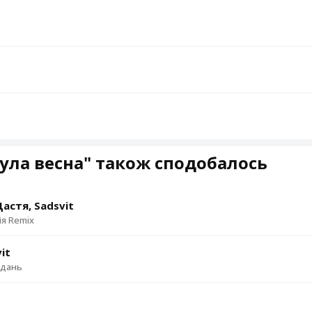
ула весна" також сподобалось
астя, Sadsvit
ія Remix
it
ждань