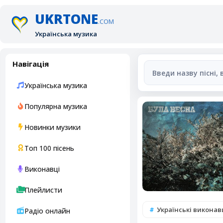
UKRTONE
.COM
Українська музика
Навігація
Українська музика
Популярна музика
Новинки музики
Топ 100 пісень
Виконавці
Плейлисти
Українські виконавц
Радіо онлайн