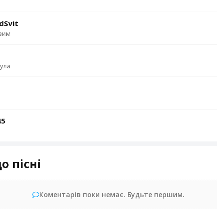
dSvit
вим
Була
45
о пісні
Коментарів поки немає. Будьте першим.