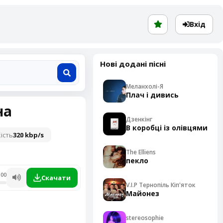
Вхід
Нові додані пісні
Меланхолі-Я
Плач і дивись
на
Дзенкінг
В коробці із олівцями
ість
320 kbp/s
The Elliens
пекло
:00
Скачати
V.I.P Тернопіль Кіп'яток
Майонез
stereosophie