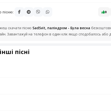
ю пісню:
0
можеш скачати пісню
SadSvit, паліндром - Була весна
безкоштовно
лайн. Завантажуй на телефон в один клік якщо сподобалось або д
інші пісні