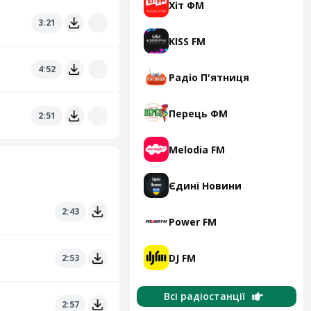
Хіт ФМ
3:21
KISS FM
4:52
Радіо П'ятниця
Перець ФМ
2:51
Melodia FM
Єдині Новини
2:43
Power FM
DJ FM
2:53
Всі радіостанції
2:57