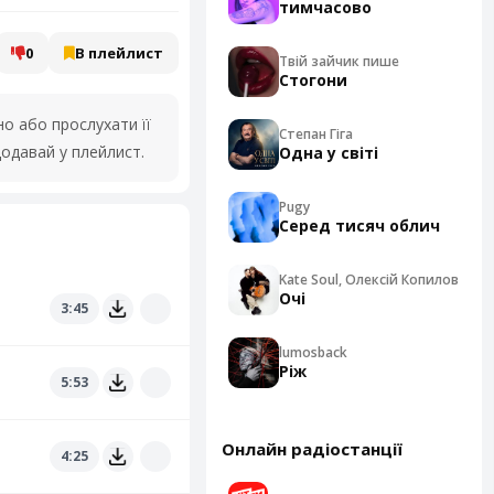
тимчасово
0
В плейлист
Твій зайчик пише
Стогони
 або прослухати її
Степан Гіга
одавай у плейлист.
Одна у світі
Pugy
Серед тисяч облич
Kate Soul, Олексій Копилов
Очі
3:45
lumosback
Ріж
5:53
Онлайн радіостанції
4:25