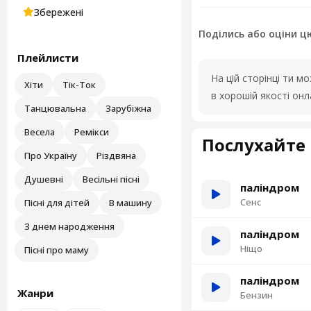
Збережені
Поділись або оціни ц
Плейлисти
На цій сторінці ти 
Хіти
Тік-Ток
в хорошій якості он
Танцювальна
Зарубіжна
Весела
Ремікси
Послухайте 
Про Україну
Різдвяна
Душевні
Весільні пісні
паліндром
Сенс
Пісні для дітей
В машину
З днем народження
паліндром
Ніщо
Пісні про маму
паліндром
Жанри
Бензин