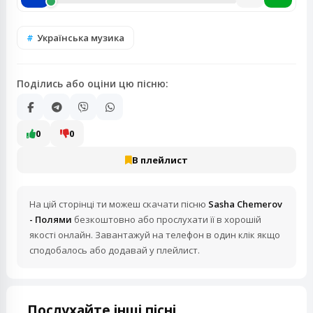
Українська музика
Поділись або оціни цю пісню:
0
0
В плейлист
На цій сторінці ти можеш скачати пісню
Sasha Chemerov
- Полями
безкоштовно або прослухати її в хорошій
якості онлайн. Завантажуй на телефон в один клік якщо
сподобалось або додавай у плейлист.
Послухайте інші пісні