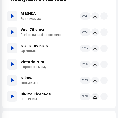
M1SHKA
2:49
Як ти кохаєш
VovaZiLvova
2:50
Любов на вазі не зважиш
NORD DIVISION
1:17
Орешник
Victoria Niro
2:38
Я просто в маму
Nikow
2:22
спокуслива
Нікіта Кісельов
3:37
БІТ ТРЕМБІТ