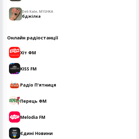
Deli Kate, M1SHKA
бджілка
Онлайн радіостанції
Хіт ФМ
KISS FM
Радіо П'ятниця
Перець ФМ
Melodia FM
Єдині Новини