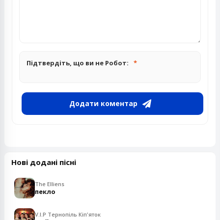
Підтвердіть, що ви не Робот:
Додати коментар
Нові додані пісні
The Elliens
пекло
V.I.P Тернопіль Кіп'яток