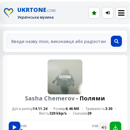
UKRTONE
.COM
Українська музика
Sasha Chemerov
- Полями
Дата релізу
14.11.24
Розмір
6.46 Мб
Тривалість
3:30
Якість
320 kbp/s
Скачали
29
0:00
0:00