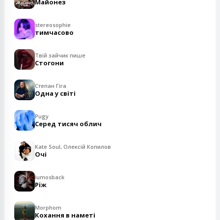
Майонез
stereosophie
тимчасово
Твій зайчик пише
Стогони
Степан Гіга
Одна у світі
Pugy
Серед тисяч облич
Kate Soul, Олексій Копилов
Очі
lumosback
Ріж
Morphom
Кохання в наметі