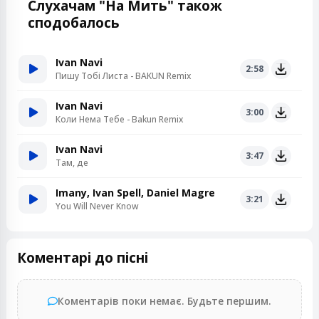
Слухачам "На Мить" також
сподобалось
Ivan Navi
2:58
Пишу Тобі Листа - BAKUN Remix
Ivan Navi
3:00
Коли Нема Тебе - Bakun Remix
Ivan Navi
3:47
Там, де
Imany, Ivan Spell, Daniel Magre
3:21
You Will Never Know
Коментарі до пісні
Коментарів поки немає. Будьте першим.