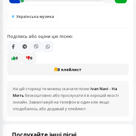
Українська музика
Поділись або оціни цю пісню:
0
0
В плейлист
На цій сторінці ти можеш скачати пісню
Ivan Navi - На
Мить
безкоштовно або прослухати її в хорошій якості
онлайн. Завантажуй на телефон в один клік якщо
сподобалось або додавай у плейлист.
Послухайте інші пісні