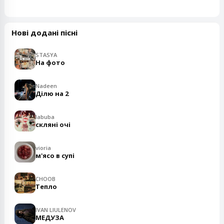
Нові додані пісні
STASYA
На фото
Nadeen
Ділю на 2
labuba
скляні очі
vioria
м'ясо в супі
CHOOB
Тепло
IVAN LIULENOV
МЕДУЗА