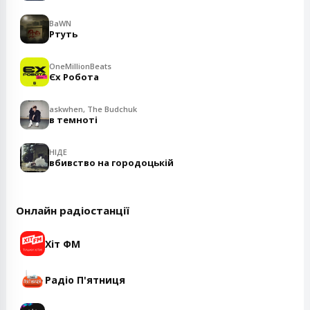
BaWN
Ртуть
OneMillionBeats
Єх Робота
askwhen, The Budchuk
в темноті
НІДЕ
вбивство на городоцькій
Онлайн радіостанції
Хіт ФМ
Радіо П'ятниця