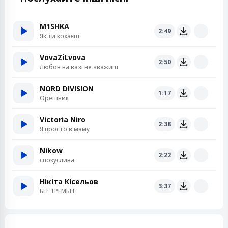
M1SHKA
2:49
Як ти кохаєш
VovaZiLvova
2:50
Любов на вазі не зважиш
NORD DIVISION
1:17
Орешник
Victoria Niro
2:38
Я просто в маму
Nikow
2:22
спокуслива
Нікіта Кісельов
3:37
БІТ ТРЕМБІТ