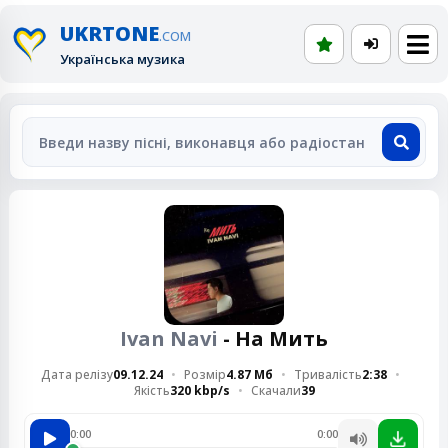
UKRTONE
.COM
Українська музика
Ivan Navi
- На Мить
Дата релізу
09.12.24
Розмір
4.87 Мб
Тривалість
2:38
Якість
320 kbp/s
Скачали
39
0:00
0:00