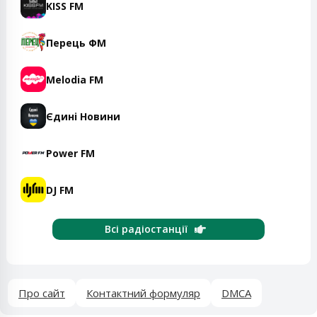
KISS FM
Перець ФМ
Melodia FM
Єдині Новини
Power FM
DJ FM
Всі радіостанції
Про сайт
Контактний формуляр
DMCA