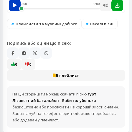
0:00
0:00
Плейлисти та музичні добірки
Веселі пісні
Поділись або оціни цю пісню:
0
0
В плейлист
На цій сторінці ти можеш скачати пісню
гурт
Лісапетний батальйон - Баби голубоньки
безкоштовно або прослухати її в хорошій якості онлайн.
Завантажуй на телефон в один клік якщо сподобалось
або додавай у плейлист.