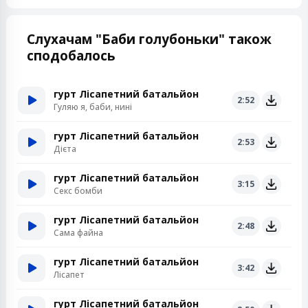
Слухачам "Баби голубоньки" також
сподобалось
гурт Лісапетний батальйон
2:52
Гуляю я, баби, нині
гурт Лісапетний батальйон
2:53
Дієта
гурт Лісапетний батальйон
3:15
Секс бомби
гурт Лісапетний батальйон
2:48
Сама файна
гурт Лісапетний батальйон
3:42
Лісапет
гурт Лісапетний батальйон