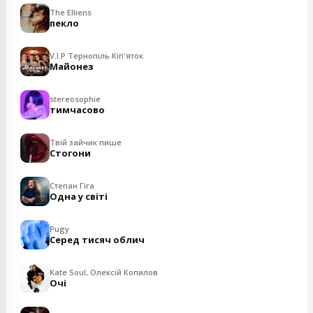
The Elliens
пекло
V.I.P Тернопіль Кіп'яток
Майонез
stereosophie
тимчасово
Твій зайчик пише
Стогони
Степан Гіга
Одна у світі
Pugy
Серед тисяч облич
Kate Soul, Олексій Копилов
Очі