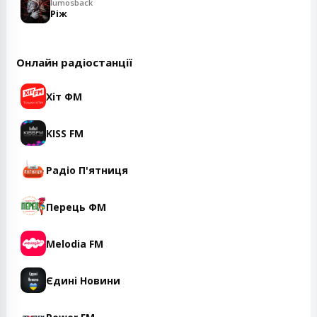
lumosback
Ріж
Онлайн радіостанції
Хіт ФМ
KISS FM
Радіо П'ятниця
Перець ФМ
Melodia FM
Єдині Новини