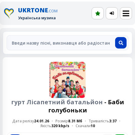
UKRTONE
.COM
Українська музика
гурт Лісапетний батальйон
- Баби
голубоньки
Дата релізу
24.01.26
Розмір
8.31 Мб
Тривалість
3:37
Якість
320 kbp/s
Скачали
10