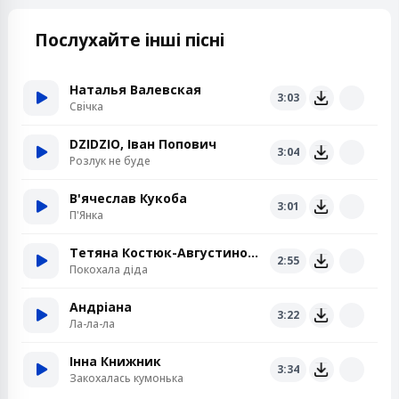
Послухайте інші пісні
Наталья Валевская
3:03
Свiчка
DZIDZIO, Іван Попович
3:04
Розлук не буде
В'ячеслав Кукоба
3:01
П'Янка
Тетяна Костюк-Августинович
2:55
Покохала діда
Андріана
3:22
Ла-ла-ла
Інна Книжник
3:34
Закохалась кумонька