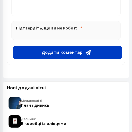
Підтвердіть, що ви не Робот:
Додати коментар
Нові додані пісні
Меланхолі-Я
Плач і дивись
Дзенкінг
В коробці із олівцями