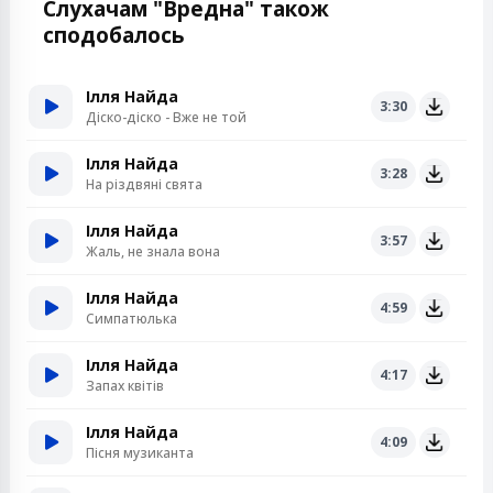
Слухачам "Вредна" також
сподобалось
Ілля Найда
3:30
Діско-діско - Вже не той
Ілля Найда
3:28
На різдвяні свята
Ілля Найда
3:57
Жаль, не знала вона
Ілля Найда
4:59
Симпатюлька
Ілля Найда
4:17
Запах квітів
Ілля Найда
4:09
Пісня музиканта