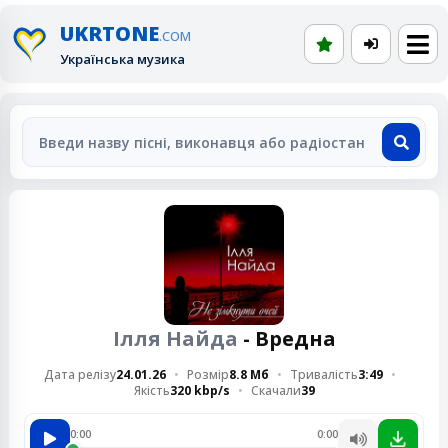
UKRTONE
.COM
Українська музика
Ілля Найда
- Вредна
Дата релізу
24.01.26
Розмір
8.8 Мб
Тривалість
3:49
Якість
320 kbp/s
Скачали
39
0:00
0:00