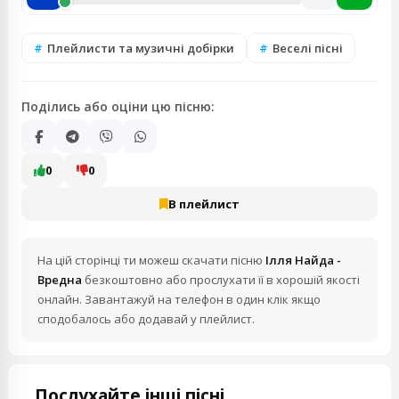
Плейлисти та музичні добірки
Веселі пісні
Поділись або оціни цю пісню:
0
0
В плейлист
На цій сторінці ти можеш скачати пісню
Ілля Найда -
Вредна
безкоштовно або прослухати її в хорошій якості
онлайн. Завантажуй на телефон в один клік якщо
сподобалось або додавай у плейлист.
Послухайте інші пісні