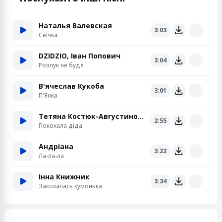
Наталья Валевская
3:03
Свiчка
DZIDZIO, Іван Попович
3:04
Розлук не буде
В'ячеслав Кукоба
3:01
П'Янка
Тетяна Костюк-Августинович
2:55
Покохала діда
Андріана
3:22
Ла-ла-ла
Інна Книжник
3:34
Закохалась кумонька