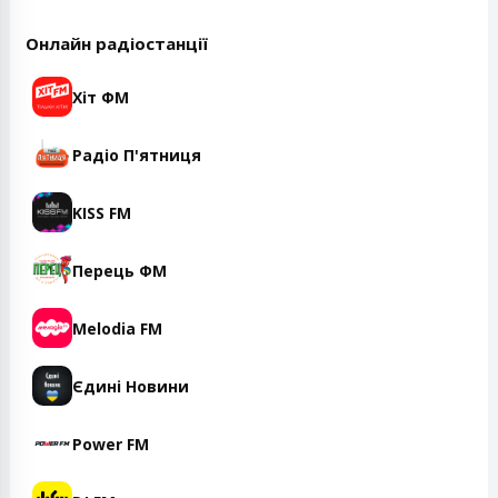
Онлайн радіостанції
Хіт ФМ
Радіо П'ятниця
KISS FM
Перець ФМ
Melodia FM
Єдині Новини
Power FM