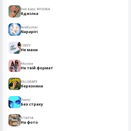
Deli Kate, M1SHKA
бджілка
AveKucher
Napapiri
CHEEV
Не мани
kkuziaa
Не твій формат
KILLGRAPE
березняки
Dianic
Без страху
STASYA
На фото