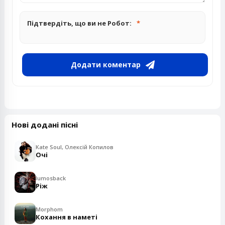
Підтвердіть, що ви не Робот:
Додати коментар
Нові додані пісні
Kate Soul, Олексій Копилов
Очі
lumosback
Ріж
Morphom
Кохання в наметі