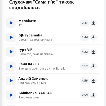
Слухачам "Сама п'ю" також
сподобалось
Monokate
2:47
TYT
DJHaydamaka
3:44
Сама п'ю,сама наливаю
гурт VIP
4:22
Сама п'ю, сама наливаю
Ваня BARSIK
3:17
Там де море, там де літо_Barsik
Андрій Хливнюк
4:56
Спи собі сама (Live)
Golubenko, YAKTAK
2:59
Танцюєш сама