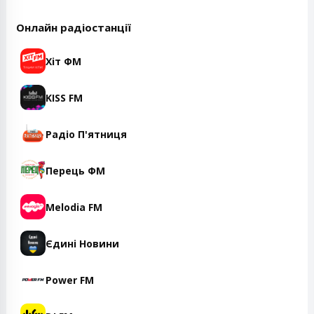
Онлайн радіостанції
Хіт ФМ
KISS FM
Радіо П'ятниця
Перець ФМ
Melodia FM
Єдині Новини
Power FM