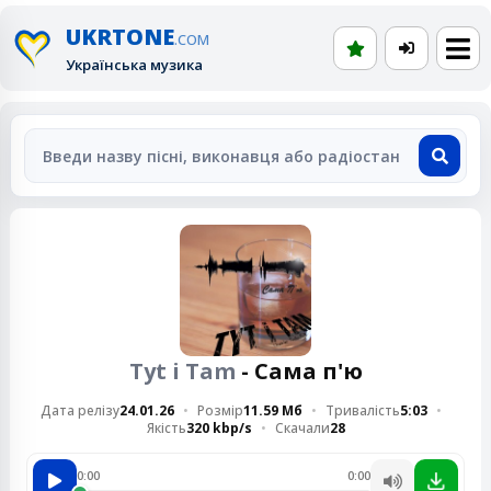
UKRTONE
.COM
Українська музика
Tyt i Tam
- Сама п'ю
Дата релізу
24.01.26
Розмір
11.59 Мб
Тривалість
5:03
Якість
320 kbp/s
Скачали
28
0:00
0:00