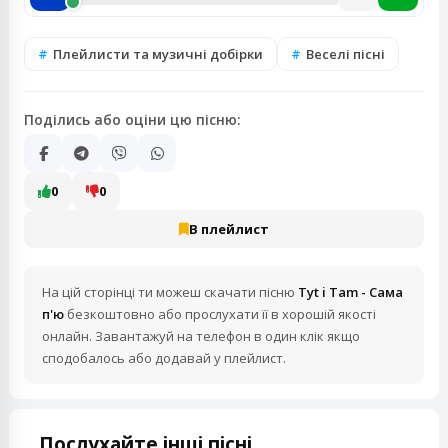
Плейлисти та музичні добірки
Веселі пісні
Поділись або оціни цю пісню:
0
0
В плейлист
На цій сторінці ти можеш скачати пісню
Tyt i Tam - Сама
п'ю
безкоштовно або прослухати її в хорошій якості
онлайн. Завантажуй на телефон в один клік якщо
сподобалось або додавай у плейлист.
Послухайте інші пісні