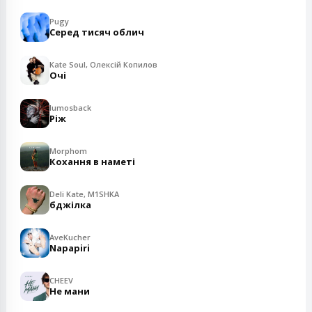
Pugy
Серед тисяч облич
Kate Soul, Олексій Копилов
Очі
lumosback
Ріж
Morphom
Кохання в наметі
Deli Kate, M1SHKA
бджілка
AveKucher
Napapiri
CHEEV
Не мани