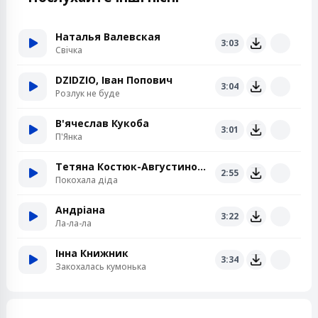
Наталья Валевская
3:03
Свiчка
DZIDZIO, Іван Попович
3:04
Розлук не буде
В'ячеслав Кукоба
3:01
П'Янка
Тетяна Костюк-Августинович
2:55
Покохала діда
Андріана
3:22
Ла-ла-ла
Інна Книжник
3:34
Закохалась кумонька