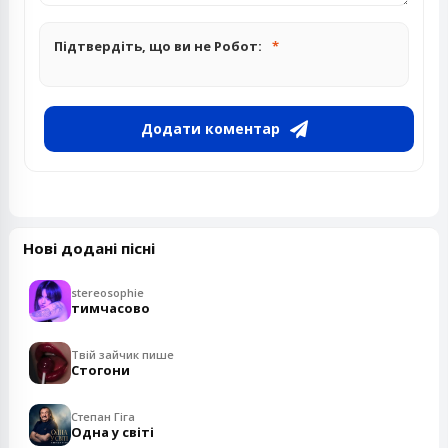
Підтвердіть, що ви не Робот:
Додати коментар
Нові додані пісні
stereosophie
тимчасово
Твій зайчик пише
Стогони
Степан Гіга
Одна у світі