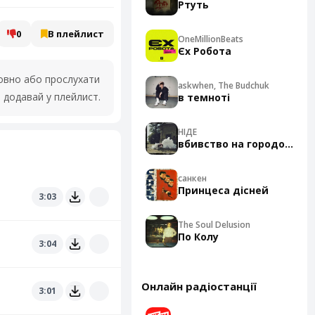
Ртуть
0
В плейлист
OneMillionBeats
Єх Робота
вно або прослухати
askwhen, The Budchuk
 додавай у плейлист.
в темноті
НІДЕ
вбивство на городоцькій
санкен
Принцеса дісней
3:03
The Soul Delusion
По Колу
3:04
Онлайн радіостанції
3:01