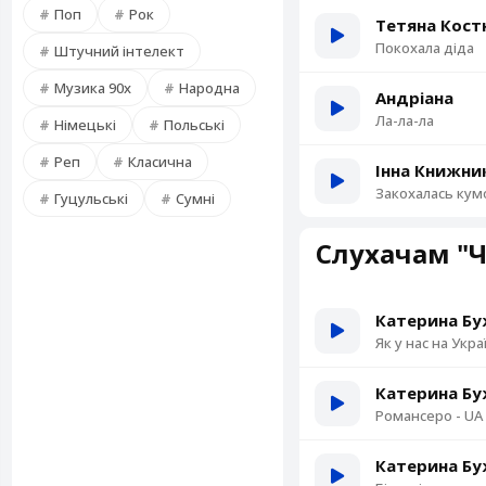
Поп
Рок
Тетяна Кост
Покохала діда
Штучний інтелект
Музика 90х
Народна
Андріана
Ла-ла-ла
Німецькі
Польські
Реп
Класична
Інна Книжни
Закохалась кум
Гуцульські
Сумні
Слухачам "
Катерина Бу
Як у нас на Украї
Катерина Бу
Романсеро - UA 
Катерина Бу