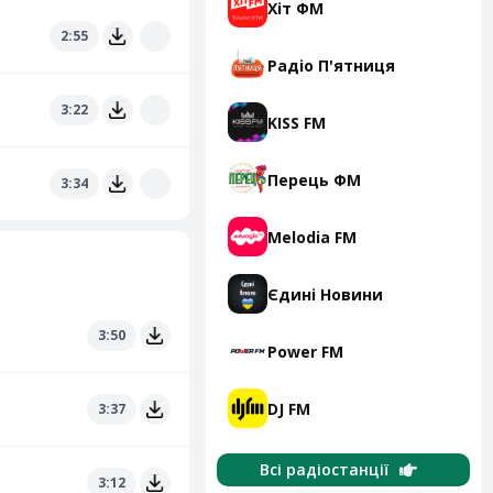
Хіт ФМ
2:55
Радіо П'ятниця
3:22
KISS FM
Перець ФМ
3:34
Melodia FM
Єдині Новини
3:50
Power FM
DJ FM
3:37
Всі радіостанції
3:12