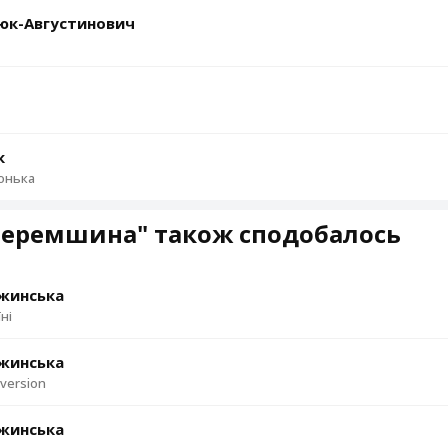
юк-Августинович
к
онька
Черемшина" також сподобалось
жинська
ні
жинська
version
жинська