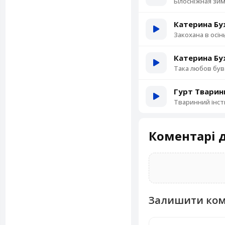
Білосніжная зи
Катерина Бу
Закохана в осін
Катерина Бу
Така любов був
Гурт Тварин
Тваринний інст
Коментарі д
Залишити ко