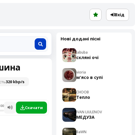
Вхід
Нові додані пісні
labuba
скляні очі
шина
vioria
м'ясо в супі
сть
320 kbp/s
CHOOB
Тепло
:00
Скачати
IVAN LIULENOV
МЕДУЗА
BaWN