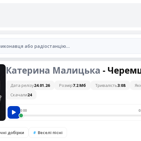
Катерина Малицька
- Черем
Дата релізу
24.01.26
Розмір
7.2 Мб
Тривалість
3:08
Які
Скачали
24
0:00
0
чні добірки
Веселі пісні