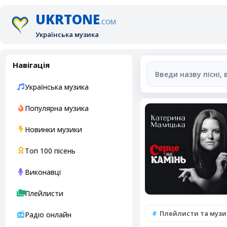
UKRTONE
.COM
Українська музика
Навігація
Українська музика
Популярна музика
Новинки музики
Топ 100 пісень
Виконавці
Плейлисти
Плейлисти та музи
Радіо онлайн