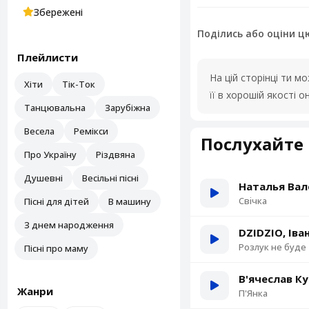
Збережені
Поділись або оціни ц
Плейлисти
На цій сторінці ти 
Хіти
Тік-Ток
її в хорошій якості
Танцювальна
Зарубіжна
Весела
Ремікси
Послухайте 
Про Україну
Різдвяна
Душевні
Весільні пісні
Наталья Вал
Свiчка
Пісні для дітей
В машину
З днем народження
DZIDZIO, Іва
Розлук не буде
Пісні про маму
В'ячеслав К
Жанри
П'Янка