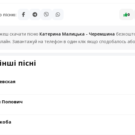
ю пісню:
0
можеш скачати пісню
Катерина Малицька - Черемшина
безкошто
 онлайн. Завантажуй на телефон в один клік якщо сподобалось або
інші пісні
евская
н Попович
укоба