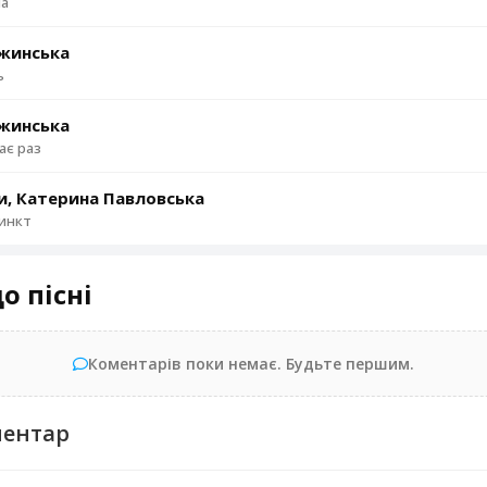
ма
жинська
ь
жинська
ає раз
и, Катерина Павловська
инкт
о пісні
Коментарів поки немає. Будьте першим.
ментар