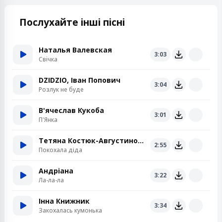
Послухайте інші пісні
Наталья Валевская
3:03
Свiчка
DZIDZIO, Іван Попович
3:04
Розлук не буде
В'ячеслав Кукоба
3:01
П'Янка
Тетяна Костюк-Августинович
2:55
Покохала діда
Андріана
3:22
Ла-ла-ла
Інна Книжник
3:34
Закохалась кумонька