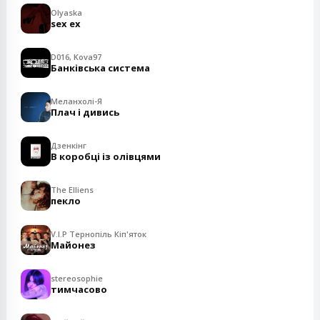
Olyaska
sex ex
D016, Kova97
Банківська система
Меланхолі-Я
Плач і дивись
Дзенкінг
В коробці із олівцями
The Elliens
пекло
V.I.P Тернопіль Кіп'яток
Майонез
stereosophie
тимчасово