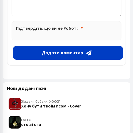
Підтвердіть, що ви не Робот:
Додати коментар
Нові додані пісні
Жадан і Собаки, ХОССП
Хочу бути твоїм псом - Cover
ENLEO
сто зі ста