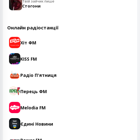
Твій зайчик пише
Стогони
Онлайн радіостанції
Хіт ФМ
KISS FM
Радіо П'ятниця
Перець ФМ
Melodia FM
Єдині Новини