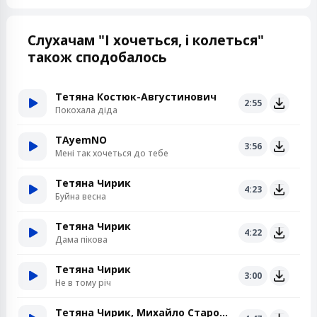
Слухачам "І хочеться, і колеться"
також сподобалось
Тетяна Костюк-Августинович
2:55
Покохала діда
TAyemNO
3:56
Мені так хочеться до тебе
Тетяна Чирик
4:23
Буйна весна
Тетяна Чирик
4:22
Дама пікова
Тетяна Чирик
3:00
Не в тому річ
Тетяна Чирик, Михайло Стародуб