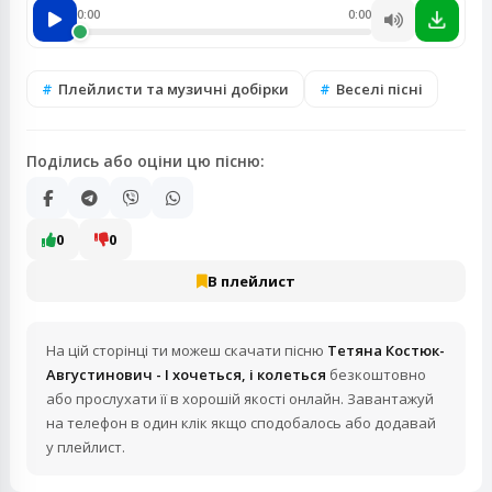
0:00
0:00
Плейлисти та музичні добірки
Веселі пісні
Поділись або оціни цю пісню:
0
0
В плейлист
На цій сторінці ти можеш скачати пісню
Тетяна Костюк-
Августинович - І хочеться, і колеться
безкоштовно
або прослухати її в хорошій якості онлайн. Завантажуй
на телефон в один клік якщо сподобалось або додавай
у плейлист.