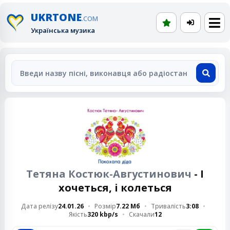
UKRTONE
.COM
Українська музика
Тетяна Костюк-Августинович
- І
хочеться, і колеться
Дата релізу
24.01.26
Розмір
7.22 Мб
Тривалість
3:08
Якість
320 kbp/s
Скачали
12