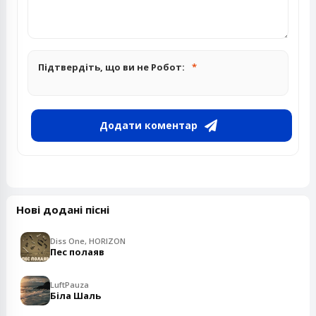
Підтвердіть, що ви не Робот:
Додати коментар
Нові додані пісні
Diss One, HORIZON
Пес полаяв
LuftPauza
Біла Шаль