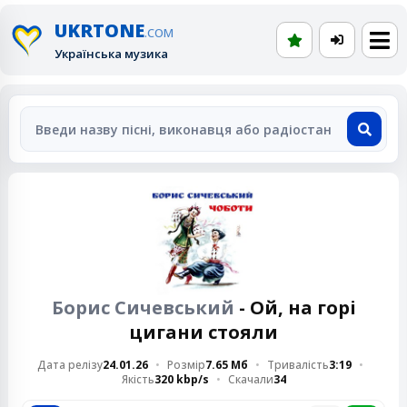
UKRTONE
.COM
Українська музика
Борис Сичевський
- Ой, на горі
цигани стояли
Дата релізу
24.01.26
Розмір
7.65 Мб
Тривалість
3:19
Якість
320 kbp/s
Скачали
34