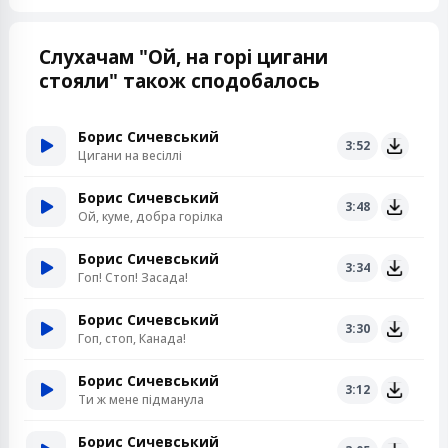
Слухачам "Ой, на горі цигани
стояли" також сподобалось
Борис Сичевський
3:52
Цигани на весіллі
Борис Сичевський
3:48
Ой, куме, добра горілка
Борис Сичевський
3:34
Гоп! Стоп! Засада!
Борис Сичевський
3:30
Гоп, стоп, Канада!
Борис Сичевський
3:12
Ти ж мене підманула
Борис Сичевський