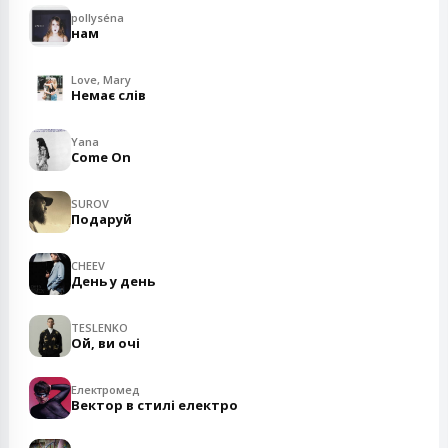
pollyséna
нам
Love, Mary
Немає слів
Yana
Come On
SUROV
Подаруй
CHEEV
День у день
TESLENKO
Ой, ви очі
Електромед
Вектор в стилі електро