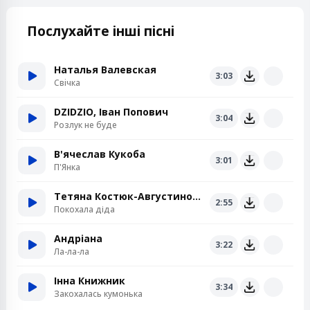
Послухайте інші пісні
Наталья Валевская
3:03
Свiчка
DZIDZIO, Іван Попович
3:04
Розлук не буде
В'ячеслав Кукоба
3:01
П'Янка
Тетяна Костюк-Августинович
2:55
Покохала діда
Андріана
3:22
Ла-ла-ла
Інна Книжник
3:34
Закохалась кумонька