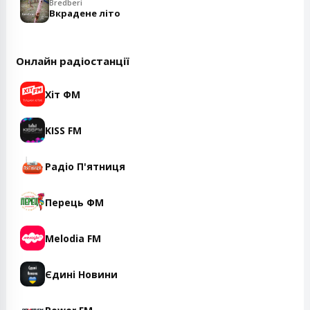
Bredberi
Вкрадене літо
Онлайн радіостанції
Хіт ФМ
KISS FM
Радіо П'ятниця
Перець ФМ
Melodia FM
Єдині Новини