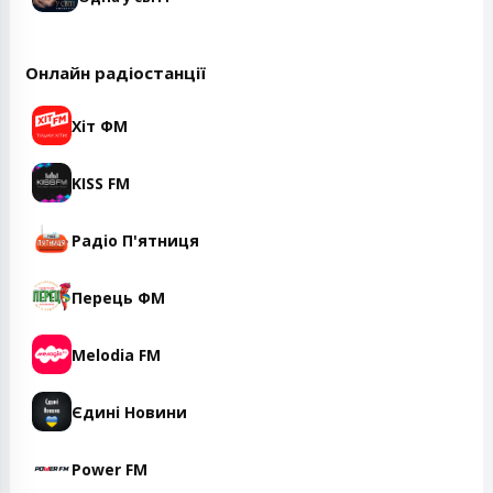
Онлайн радіостанції
Хіт ФМ
KISS FM
Радіо П'ятниця
Перець ФМ
Melodia FM
Єдині Новини
Power FM