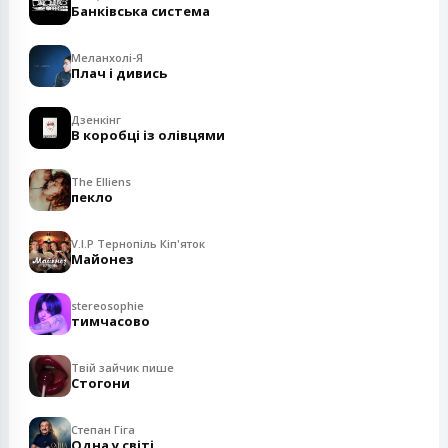
Банківська система
Меланхолі-Я
Плач і дивись
Дзенкінг
В коробці із олівцями
The Elliens
пекло
V.I.P Тернопіль Кіп'яток
Майонез
stereosophie
тимчасово
Твій зайчик пише
Стогони
Степан Гіга
Одна у світі