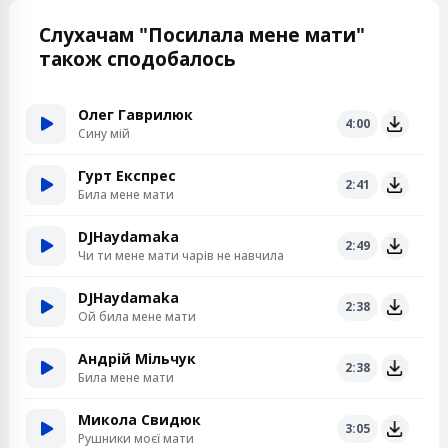
Слухачам "Посилала мене мати"
також сподобалось
Олег Гаврилюк
4:00
Сину мій
Гурт Експрес
2:41
Била мене мати
DJHaydamaka
2:49
Чи ти мене мати чарів не навчила
DJHaydamaka
2:38
Ой била мене мати
Андрій Мільчук
2:38
Била мене мати
Микола Свидюк
3:05
Рушники моєї мати