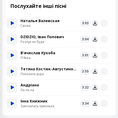
Послухайте інші пісні
Наталья Валевская
3:03
Свiчка
DZIDZIO, Іван Попович
3:04
Розлук не буде
В'ячеслав Кукоба
3:01
П'Янка
Тетяна Костюк-Августинович
2:55
Покохала діда
Андріана
3:22
Ла-ла-ла
Інна Книжник
3:34
Закохалась кумонька