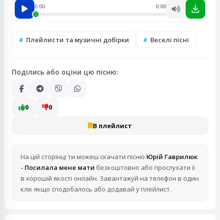
0:00
0:00
Плейлисти та музичні добірки
Веселі пісні
Поділись або оціни цю пісню:
0
0
В плейлист
На цій сторінці ти можеш скачати пісню
Юрій Гаврилюк
- Посилала мене мати
безкоштовно або прослухати її
в хорошій якості онлайн. Завантажуй на телефон в один
клік якщо сподобалось або додавай у плейлист.