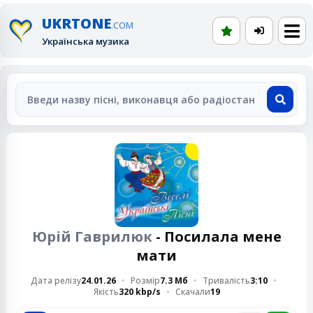
UKRTONE
.COM
Українська музика
Юрій Гаврилюк
- Посилала мене
мати
Дата релізу
24.01.26
Розмір
7.3 Мб
Тривалість
3:10
Якість
320 kbp/s
Скачали
19