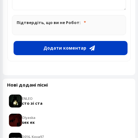
Підтвердіть, що ви не Робот:
Додати коментар
Нові додані пісні
ENLEO
сто зі ста
Olyaska
sex ex
D016, Kova97