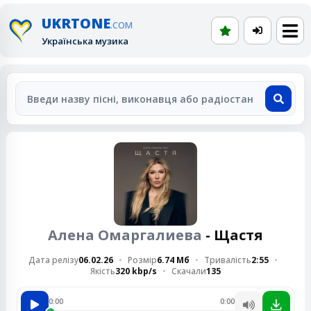
UKRTONE
.COM
Українська музика
Алена Омаргалиева
- Щастя
Дата релізу
06.02.26
Розмір
6.74 Мб
Тривалість
2:55
Якість
320 kbp/s
Скачали
135
0:00
0:00