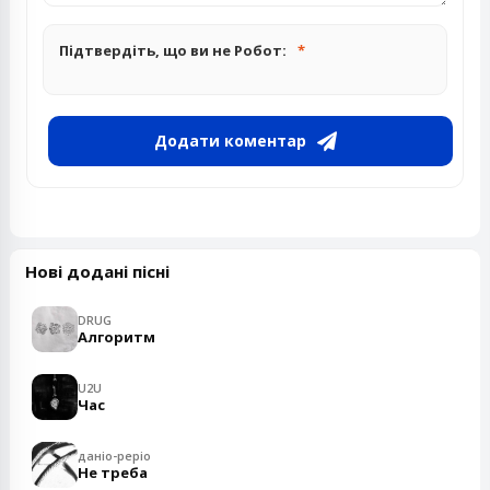
Підтвердіть, що ви не Робот:
Додати коментар
Нові додані пісні
DRUG
Алгоритм
U2U
Час
даніо-реріо
Не треба