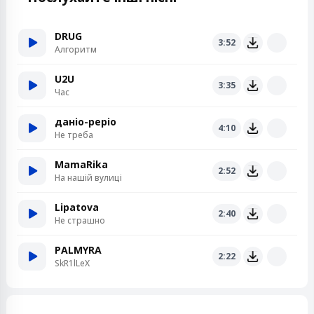
DRUG
3:52
Алгоритм
U2U
3:35
Час
даніо-реріо
4:10
Не треба
MamaRika
2:52
На нашій вулиці
Lipatova
2:40
Не страшно
PALMYRA
2:22
SkR1lLeX