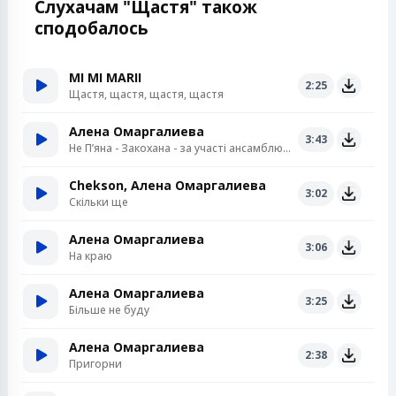
Слухачам "Щастя" також
сподобалось
MI MI MARII
2:25
Щастя, щастя, щастя, щастя
Алена Омаргалиева
3:43
Не Пʼяна - Закохана - за участі ансамблю «Кралиця»
Chekson, Алена Омаргалиева
3:02
Скільки ще
Алена Омаргалиева
3:06
На краю
Алена Омаргалиева
3:25
Більше не буду
Алена Омаргалиева
2:38
Пригорни