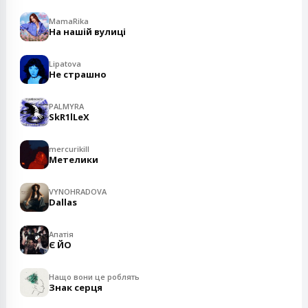
MamaRika
На нашій вулиці
Lipatova
Не страшно
PALMYRA
SkR1lLeX
mercurikill
Метелики
VYNOHRADOVA
Dallas
Апатія
Є ЙО
Нащо вони це роблять
Знак серця