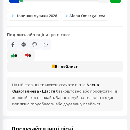
Новинки музики 2026
Alena Omargalieva
Поділись або оціни цю пісню:
0
0
В плейлист
На цій сторінці ти можеш скачати пісню
Алена
Омаргалиева - Щастя
безкоштовно або прослухати її в
хорошій якості онлайн. Завантажуй на телефон в один
клік якщо сподобалось або додавай у плейлист.
Послухайте інші пісні