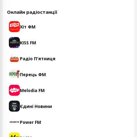
Онлайн радіостанції
Хіт ФМ
KISS FM
Радіо П'ятниця
Перець ФМ
Melodia FM
Єдині Новини
Power FM