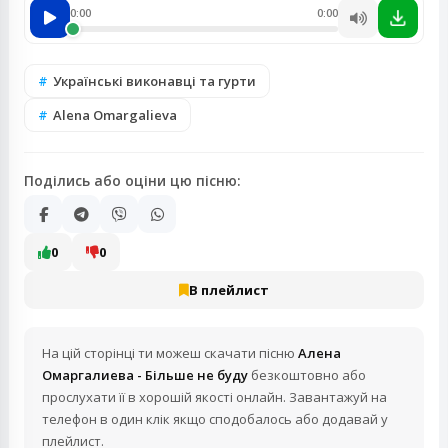
0:00
0:00
Українські виконавці та гурти
Alena Omargalieva
Поділись або оціни цю пісню:
0
0
В плейлист
На цій сторінці ти можеш скачати пісню
Алена
Омаргалиева - Більше не буду
безкоштовно або
прослухати її в хорошій якості онлайн. Завантажуй на
телефон в один клік якщо сподобалось або додавай у
плейлист.