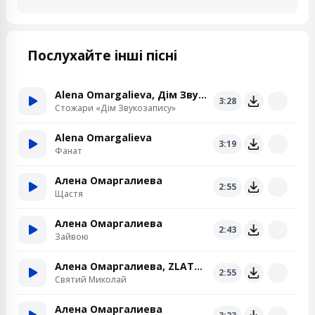
Послухайте інші пісні
Alena Omargalieva, Дім Звукозапису
3:28
Стожари «Дім Звукозапису»
Alena Omargalieva
3:19
Фанат
Алена Омаргалиева
2:55
Щастя
Алена Омаргалиева
2:43
Зайвою
Алена Омаргалиева, ZLATA OGNEVICH, Анна Трінчер, POSITIFF, DEMCHUK, ENLEO
2:55
Святий Миколай
Алена Омаргалиева