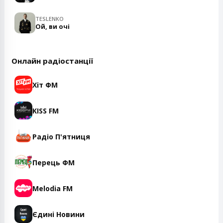
TESLENKO
Ой, ви очі
Онлайн радіостанції
Хіт ФМ
KISS FM
Радіо П'ятниця
Перець ФМ
Melodia FM
Єдині Новини