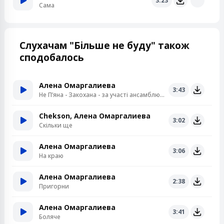
3:23
Сама
Слухачам "Більше не буду" також
сподобалось
Алена Омаргалиева
3:43
Не Пʼяна - Закохана - за участі ансамблю «Кралиця»
Chekson, Алена Омаргалиева
3:02
Скільки ще
Алена Омаргалиева
3:06
На краю
Алена Омаргалиева
2:38
Пригорни
Алена Омаргалиева
3:41
Боляче