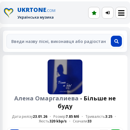
UKRTONE
.COM
Українська музика
Алена Омаргалиева
- Більше не
буду
Дата релізу
23.01.26
Розмір
7.85 Мб
Тривалість
3:25
Якість
320 kbp/s
Скачали
33