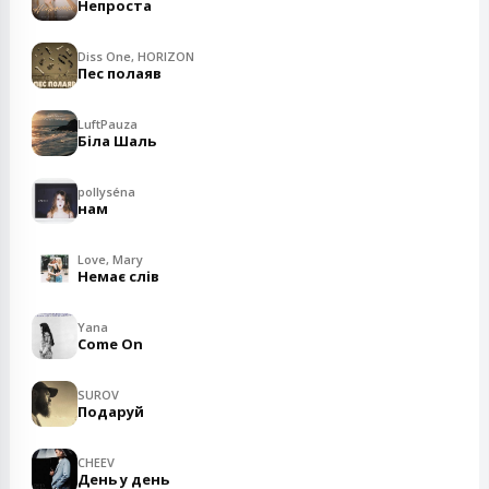
Непроста
Diss One, HORIZON
Пес полаяв
LuftPauza
Біла Шаль
pollyséna
нам
Love, Mary
Немає слів
Yana
Come On
SUROV
Подаруй
CHEEV
День у день