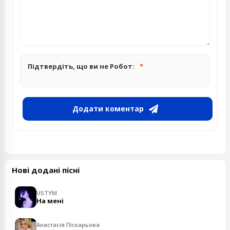
Підтвердіть, що ви не Робот:
Додати коментар
Нові додані пісні
USTYM
На мені
Анастасія Піскарьова