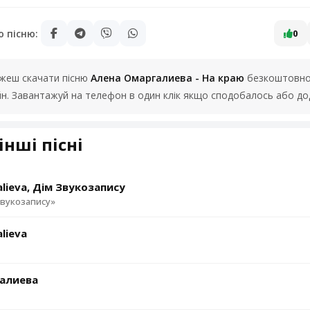
ю пісню:
0
можеш скачати пісню
Алена Омаргалиева - На краю
безкоштовно 
йн. Завантажуй на телефон в один клік якщо сподобалось або до
інші пісні
lieva, Дім Звукозапису
вукозапису»
lieva
алиева