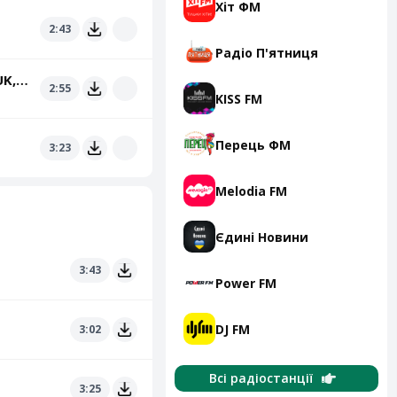
Хіт ФМ
2:43
Радіо П'ятниця
Алена Омаргалиева, ZLATA OGNEVICH, Анна Трінчер, POSITIFF, DEMCHUK, ENLEO
2:55
KISS FM
Перець ФМ
3:23
Melodia FM
Єдині Новини
3:43
Power FM
DJ FM
3:02
Всі радіостанції
3:25