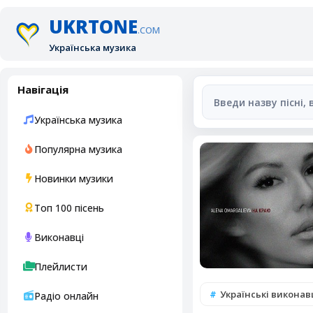
UKRTONE
.COM
Українська музика
Навігація
Українська музика
Популярна музика
Новинки музики
Топ 100 пісень
Виконавці
Плейлисти
Українські виконавц
Радіо онлайн