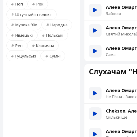
Поп
Рок
Алена Омарг
Зайвою
Штучний інтелект
Музика 90х
Народна
Святий Микола
Німецькі
Польські
Реп
Класична
Алена Омарг
Сама
Гуцульські
Сумні
Слухачам "Н
Алена Омарг
Не Пʼяна - Зако
Chekson, Ал
Скільки ще
Алена Омарг