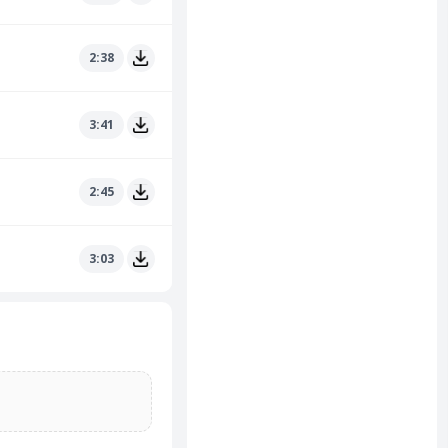
2:38
3:41
2:45
3:03