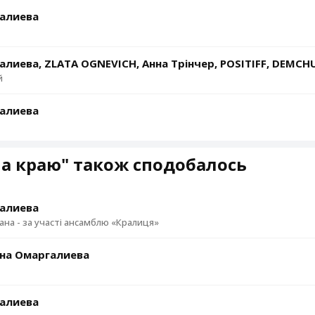
алиева
й
алиева
а краю" також сподобалось
алиева
хана - за участі ансамблю «Кралиця»
ена Омаргалиева
алиева