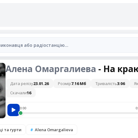
Алена Омаргалиева
- На кра
Дата релізу
23.01.26
Розмір
7.16 Мб
Тривалість
3:06
Як
Скачали
16
0:00
0
і та гурти
Alena Omargalieva