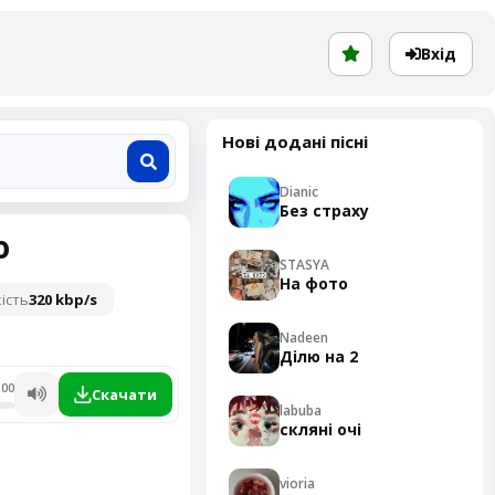
Вхід
Нові додані пісні
Dianic
Без страху
ю
STASYA
На фото
ість
320 kbp/s
Nadeen
Ділю на 2
:00
Скачати
labuba
скляні очі
vioria