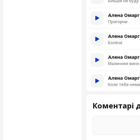
Більше не буду
Алена Омарг
Пригорни
Алена Омарг
Боляче
Алена Омарг
Малинове вино
Алена Омарг
Коли тебе нема
Коментарі д