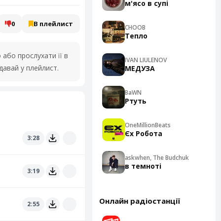
м'ясо в супі
0
В плейлист
CHOOB
Тепло
або прослухати її в
IVAN LIULENOV
давай у плейлист.
МЕДУЗА
BaWN
Ртуть
OneMillionBeats
Єх Робота
3:28
askwhen, The Budchuk
в темноті
3:19
Онлайн радіостанції
2:55