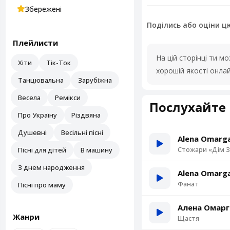
Збережені
Поділись або оціни ц
Плейлисти
На цій сторінці ти 
Хіти
Тік-Ток
хорошій якості онла
Танцювальна
Зарубіжна
Весела
Ремікси
Послухайте 
Про Україну
Різдвяна
Душевні
Весільні пісні
Alena Omarga
Стожари «Дім З
Пісні для дітей
В машину
З днем народження
Alena Omarga
Фанат
Пісні про маму
Алена Омарг
Жанри
Щастя