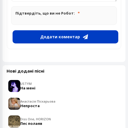
Підтвердіть, що ви не Робот:
Додати коментар
Нові додані пісні
USTYM
На мені
Анастасія Піскарьова
Непроста
Diss One, HORIZON
Пес полаяв