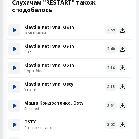
Слухачам "RESTART" також
сподобалось
Klavdia Petrivna, OSTY
2:59
Жовті квіти
Klavdia Petrivna, OSTY
2:40
Сніг
Klavdia Petrivna, OSTY
2:16
Чорні білі
Klavdia Petrivna, Osty
2:15
Хто ти
Маша Кондратенко, Osty
2:51
Білі ночі
OSTY
3:02
Сніг вже падає