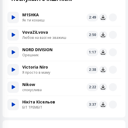
M1SHKA
2:49
Як ти кохаєш
VovaZiLvova
2:50
Любов на вазі не зважиш
NORD DIVISION
1:17
Орешник
Victoria Niro
2:38
Я просто в маму
Nikow
2:22
спокуслива
Нікіта Кісельов
3:37
БІТ ТРЕМБІТ