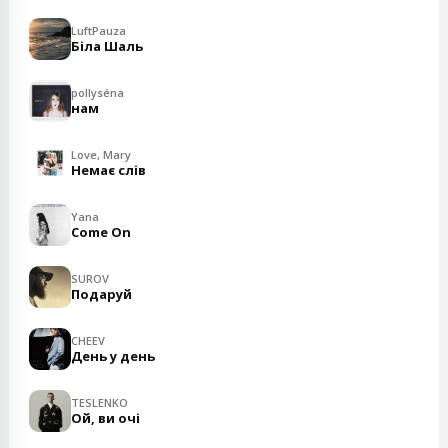
LuftPauza
Біла Шаль
pollyséna
нам
Love, Mary
Немає слів
Yana
Come On
SUROV
Подаруй
CHEEV
День у день
TESLENKO
Ой, ви очі