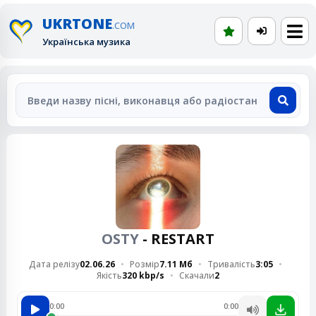
UKRTONE
.COM
Українська музика
OSTY
- RESTART
Дата релізу
02.06.26
Розмір
7.11 Мб
Тривалість
3:05
Якість
320 kbp/s
Скачали
2
0:00
0:00