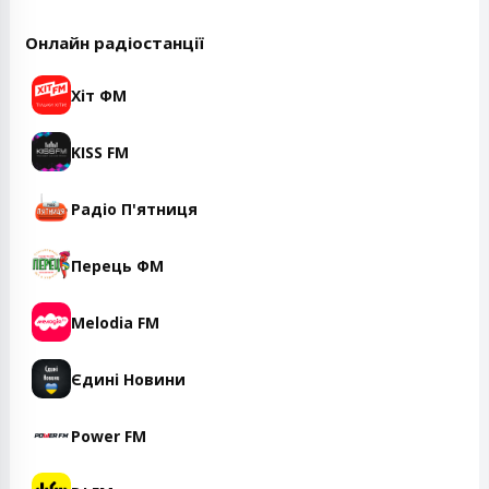
Онлайн радіостанції
Хіт ФМ
KISS FM
Радіо П'ятниця
Перець ФМ
Melodia FM
Єдині Новини
Power FM