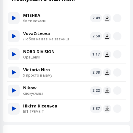
M1SHKA
2:49
Як ти кохаєш
VovaZiLvova
2:50
Любов на вазі не зважиш
NORD DIVISION
1:17
Орешник
Victoria Niro
2:38
Я просто в маму
Nikow
2:22
спокуслива
Нікіта Кісельов
3:37
БІТ ТРЕМБІТ