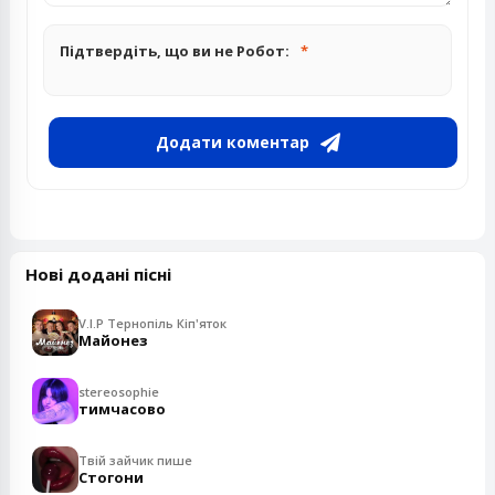
Підтвердіть, що ви не Робот:
Додати коментар
Нові додані пісні
V.I.P Тернопіль Кіп'яток
Майонез
stereosophie
тимчасово
Твій зайчик пише
Стогони