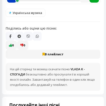
Українська музика
Поділись або оціни цю пісню:
0
0
В плейлист
На цій сторінці ти можеш скачати пісню
VLADA K -
СПОГАДИ
безкоштовно або прослухати її в хорошій
якості онлайн. Завантажуй на телефон в один клік якщо
сподобалось або додавай у плейлист.
Послухайте інші пісні