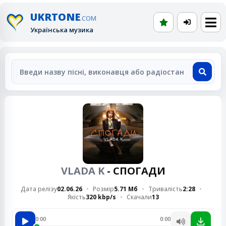
UKRTONE
.COM
Українська музика
VLADA K
- СПОГАДИ
Дата релізу
02.06.26
Розмір
5.71 Мб
Тривалість
2:28
Якість
320 kbp/s
Скачали
13
0:00
0:00