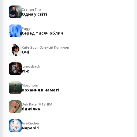
Степан Гіга
Одна у світі
Pugy
Серед тисяч облич
Kate Soul, Олексій Копилов
Очі
lumosback
Ріж
Morphom
Кохання в наметі
Deli Kate, M1SHKA
бджілка
AveKucher
Napapiri