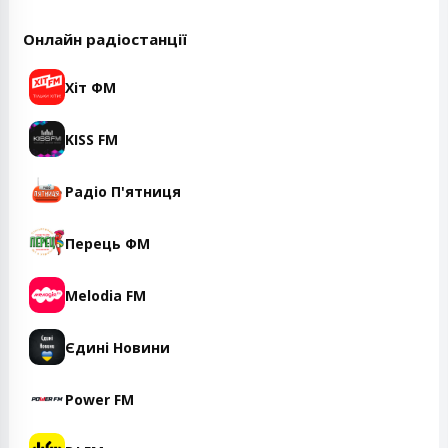
Онлайн радіостанції
Хіт ФМ
KISS FM
Радіо П'ятниця
Перець ФМ
Melodia FM
Єдині Новини
Power FM