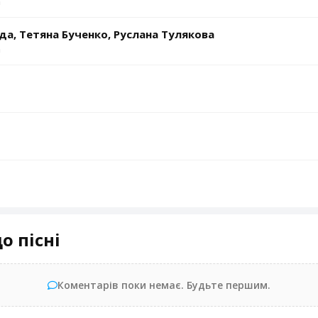
а
а, Тетяна Бученко, Руслана Тулякова
а
о пісні
Коментарів поки немає. Будьте першим.