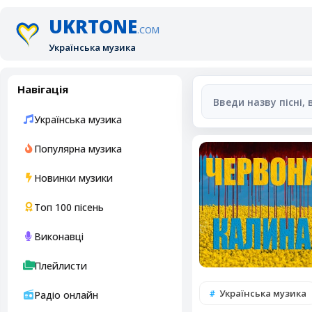
UKRTONE
.COM
Українська музика
Навігація
Українська музика
Популярна музика
Новинки музики
Топ 100 пісень
Виконавці
Плейлисти
Українська музика
Радіо онлайн