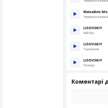
Червона калин
Михайло Мод
Червона калин
LISOVSKIY
Мій бус
LISOVSKIY
Тцкашник
LISOVSKIY
Похеру
Коментарі д