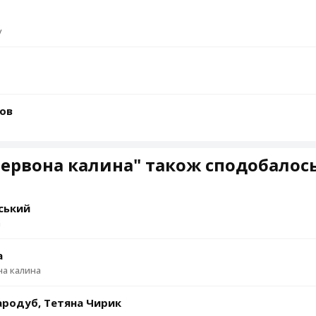
у
ьов
ервона калина" також сподобалос
ський
а
a
на калина
родуб, Тетяна Чирик