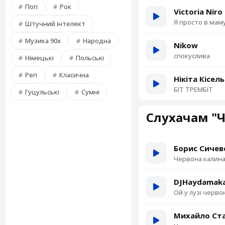
Поп
Рок
Victoria Niro
Я просто в мам
Штучний інтелект
Музика 90х
Народна
Nikow
спокуслива
Німецькі
Польські
Реп
Класична
Нікіта Кісел
БІТ ТРЕМБІТ
Гуцульські
Сумні
Слухачам "Ч
Борис Сичев
Червона калин
DJHaydamak
Ой у лузі черво
Михайло Ста