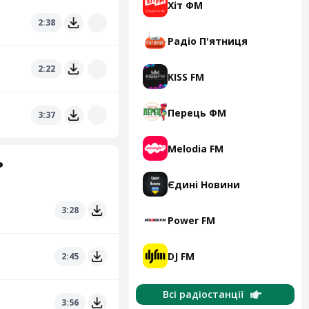
Хіт ФМ
2:38
Радіо П'ятниця
2:22
KISS FM
Перець ФМ
3:37
Melodia FM
ь
Єдині Новини
3:28
Power FM
DJ FM
2:45
Всі радіостанції
3:56