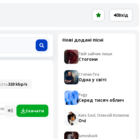
Вхід
Нові додані пісні
Твій зайчик пише
Стогони
Степан Гіга
Одна у світі
ість
320 kbp/s
Pugy
Серед тисяч облич
:00
Скачати
Kate Soul, Олексій Копилов
Очі
lumosback