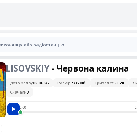
LISOVSKIY
- Червона калина
Дата релізу
02.06.26
Розмір
7.68 Мб
Тривалість
3:20
Як
Скачали
3
0:00
0