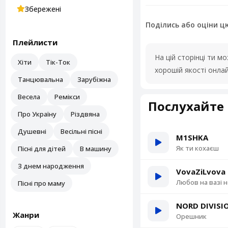
Збережені
Поділись або оціни ц
Плейлисти
На цій сторінці ти 
Хіти
Тік-Ток
хорошій якості онла
Танцювальна
Зарубіжна
Весела
Ремікси
Послухайте 
Про Україну
Різдвяна
Душевні
Весільні пісні
M1SHKA
Як ти кохаєш
Пісні для дітей
В машину
З днем народження
VovaZiLvova
Любов на вазі 
Пісні про маму
NORD DIVISI
Жанри
Орешник