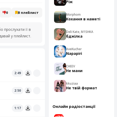
Ріж
0
В плейлист
Morphom
Кохання в наметі
 прослухати її в
Deli Kate, M1SHKA
давай у плейлист.
бджілка
AveKucher
Napapiri
CHEEV
Не мани
2:49
kkuziaa
Не твій формат
2:50
Онлайн радіостанції
1:17