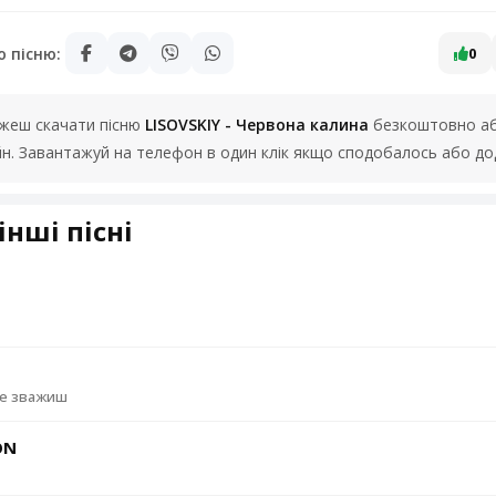
ю пісню:
0
можеш скачати пісню
LISOVSKIY - Червона калина
безкоштовно або
йн. Завантажуй на телефон в один клік якщо сподобалось або до
інші пісні
не зважиш
ON