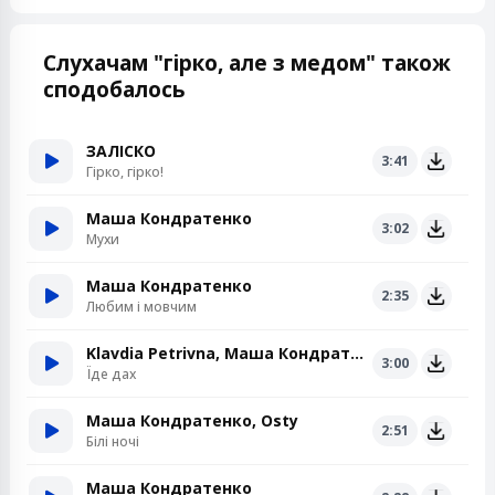
Слухачам "гірко, але з медом" також
сподобалось
ЗАЛІСКО
3:41
Гірко, гірко!
Маша Кондратенко
3:02
Мухи
Маша Кондратенко
2:35
Любим і мовчим
Klavdia Petrivna, Маша Кондратенко
3:00
Їде дах
Маша Кондратенко, Osty
2:51
Білі ночі
Маша Кондратенко