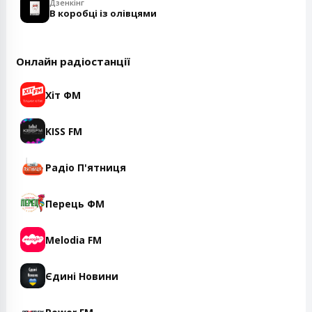
Дзенкінг
В коробці із олівцями
Онлайн радіостанції
Хіт ФМ
KISS FM
Радіо П'ятниця
Перець ФМ
Melodia FM
Єдині Новини