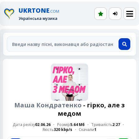
UKRTONE
.COM
Українська музика
Маша Кондратенко
- гірко, але з
медом
Дата релізу
02.06.26
Розмір
5.64 Мб
Тривалість
2:27
Якість
320 kbp/s
Скачали
1