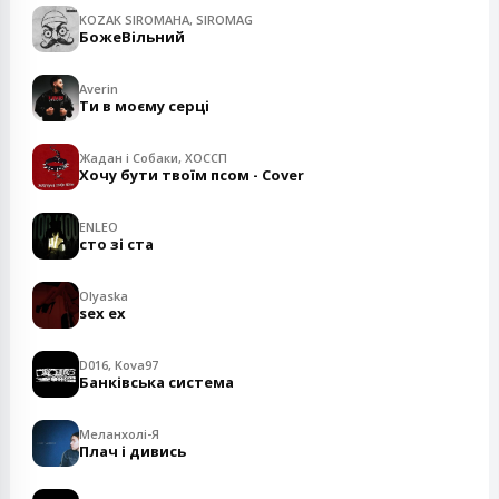
KOZAK SIROMAHA, SIROMAG
БожеВільний
Averin
Ти в моєму серці
Жадан і Собаки, ХОССП
Хочу бути твоїм псом - Cover
ENLEO
сто зі ста
Olyaska
sex ex
D016, Kova97
Банківська система
Меланхолі-Я
Плач і дивись