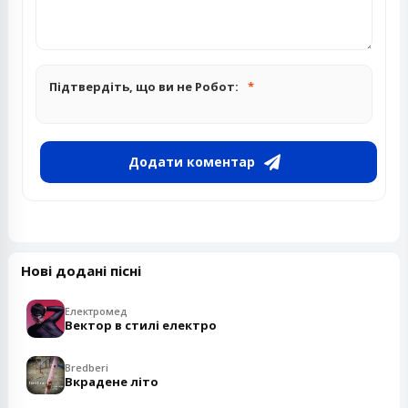
Підтвердіть, що ви не Робот:
Додати коментар
Нові додані пісні
Електромед
Вектор в стилі електро
Bredberi
Вкрадене літо