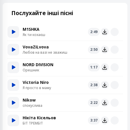
Послухайте інші пісні
M1SHKA
2:49
Як ти кохаєш
VovaZiLvova
2:50
Любов на вазі не зважиш
NORD DIVISION
1:17
Орешник
Victoria Niro
2:38
Я просто в маму
Nikow
2:22
спокуслива
Нікіта Кісельов
3:37
БІТ ТРЕМБІТ