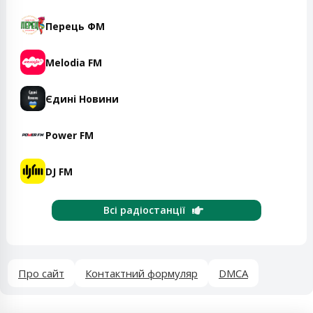
Перець ФМ
Melodia FM
Єдині Новини
Power FM
DJ FM
Всі радіостанції
Про сайт
Контактний формуляр
DMCA