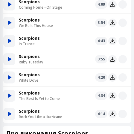
Scorpions
4:09
Coming Home - On Stage
Scorpions
3:54
We Built This House
Scorpions
4:43
In Trance
Scorpions
3:55
Ruby Tuesday
Scorpions
4:20
White Dove
Scorpions
4:34
The Best Is Yet to Come
Scorpions
4:14
Rock You Like a Hurricane
Про виконавця Scorpions