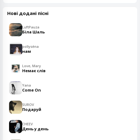
Нові додані пісні
LuftPauza
Біла Шаль
pollyséna
нам
Love, Mary
Немає слів
Yana
Come On
SUROV
Подаруй
CHEEV
День у день