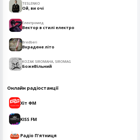
TESLENKO
Ой, ви очі
Електромед
Вектор в стилі електро
Bredberi
Вкрадене літо
KOZAK SIROMAHA, SIROMAG
БожеВільний
Онлайн радіостанції
Хіт ФМ
KISS FM
Радіо П'ятниця