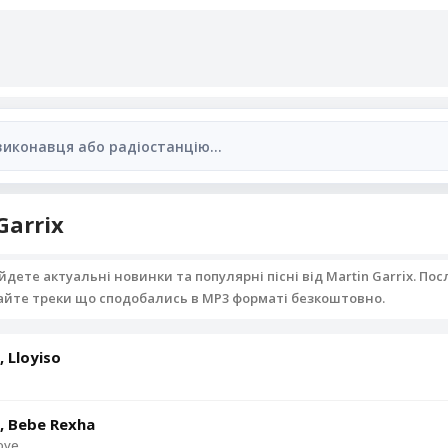
Garrix
айдете актуальні новинки та популярні пісні від Martin Garrix. П
чайте треки що сподобались в MP3 форматі безкоштовно.
, Lloyiso
x, Bebe Rexha
ove