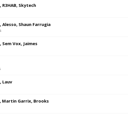
x, R3HAB, Skytech
, Alesso, Shaun Farrugia
s
, Sem Vox, Jaimes
s
, Lauv
 Martin Garrix, Brooks