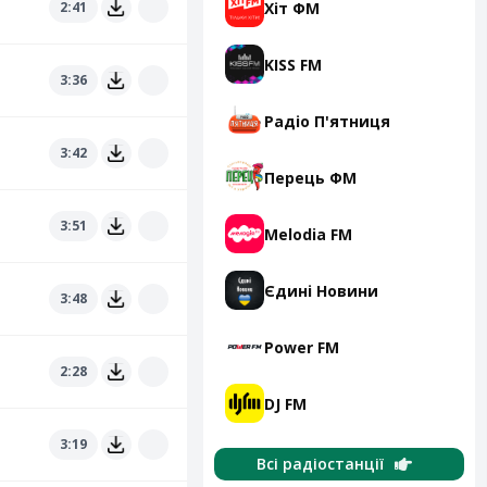
Хіт ФМ
2:41
KISS FM
3:36
Радіо П'ятниця
3:42
Перець ФМ
3:51
Melodia FM
Єдині Новини
3:48
Power FM
2:28
DJ FM
3:19
Всі радіостанції