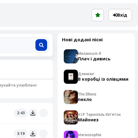
Вхід
Нові додані пісні
Меланхолі-Я
Плач і дивись
Дзенкінг
В коробці із олівцями
ослухайте улюблені
The Elliens
пекло
2:43
V.I.P Тернопіль Кіп'яток
Майонез
3:19
stereosophie