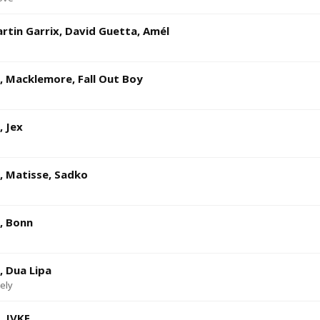
rtin Garrix, David Guetta, Amél
, Macklemore, Fall Out Boy
, Jex
, Matisse, Sadko
, Bonn
, Dua Lipa
ely
, JVKE