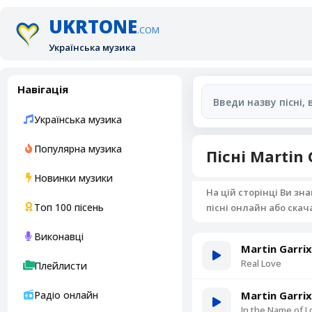
UKRTONE
.COM
Українська музика
Навігація
Українська музика
Популярна музика
Пісні Martin 
Новинки музики
На цій сторінці Ви зн
Топ 100 пісень
пісні онлайн або ска
Виконавці
Martin Garrix
Real Love
Плейлисти
Радіо онлайн
Martin Garri
In the Name of L