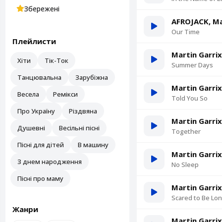
Збережені
AFROJACK, Ma
Our Time
Плейлисти
Martin Garrix
Хіти
Тік-Ток
Summer Days
Танцювальна
Зарубіжна
Martin Garrix
Весела
Ремікси
Told You So
Про Україну
Різдвяна
Martin Garrix
Душевні
Весільні пісні
Together
Пісні для дітей
В машину
Martin Garrix
З днем народження
No Sleep
Пісні про маму
Martin Garrix
Scared to Be Lon
Жанри
Martin Garrix