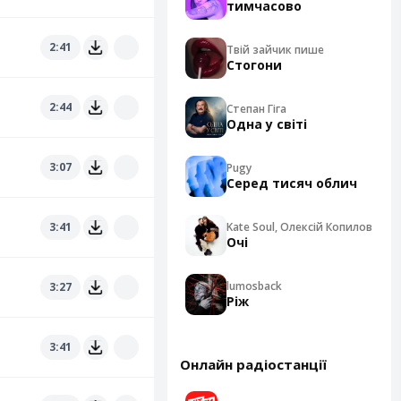
тимчасово
2:41
Твій зайчик пише
Стогони
2:44
Степан Гіга
Одна у світі
3:07
Pugy
Серед тисяч облич
3:41
Kate Soul, Олексій Копилов
Очі
lumosback
3:27
Ріж
3:41
Онлайн радіостанції