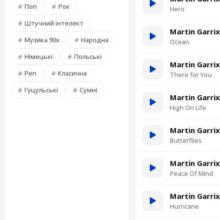
Поп
Рок
Hero
Штучний інтелект
Martin Garrix
Музика 90х
Народна
Ocean
Німецькі
Польські
Martin Garrix
Реп
Класична
There for You
Гуцульські
Сумні
Martin Garrix
High On Life
Martin Garrix
Butterflies
Martin Garrix
Peace Of Mind
Martin Garrix
Hurricane