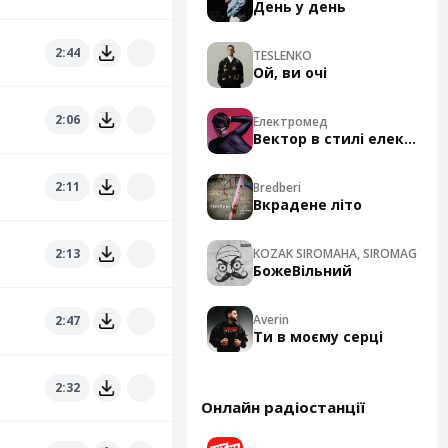
День у день
2:44
TESLENKO
Ой, ви очі
2:06
Електромед
Вектор в стилі електро
2:11
Bredberi
Вкрадене літо
2:13
KOZAK SIROMAHA, SIROMAG
БожеВільний
Averin
2:47
Ти в моєму серці
2:32
Онлайн радіостанції