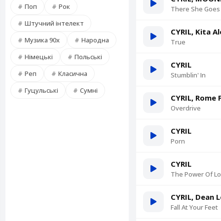
Поп
Рок
There She Goes
Штучний інтелект
CYRIL, Kita A
Музика 90х
Народна
True
Німецькі
Польські
CYRIL
Реп
Класична
Stumblin' In
Гуцульські
Сумні
CYRIL, Rome 
Overdrive
CYRIL
Porn
CYRIL
The Power Of L
CYRIL, Dean 
Fall At Your Feet