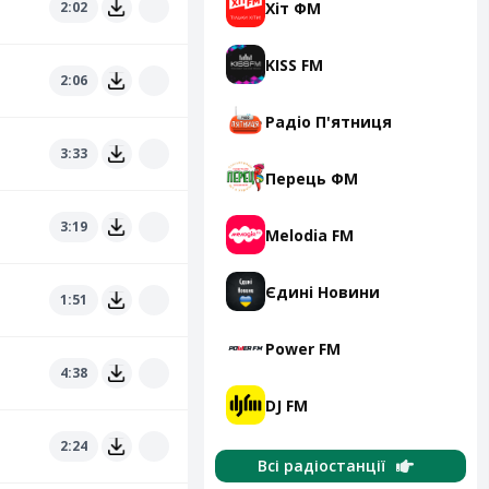
Хіт ФМ
2:02
KISS FM
2:06
Радіо П'ятниця
3:33
Перець ФМ
3:19
Melodia FM
Єдині Новини
1:51
Power FM
4:38
DJ FM
2:24
Всі радіостанції