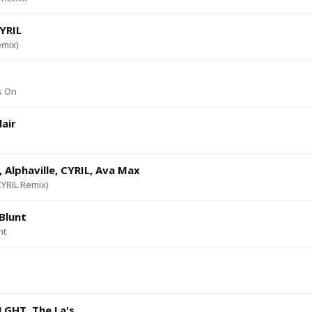
YRIL
emix)
s On
lair
 Alphaville, CYRIL, Ava Max
YRIL Remix)
Blunt
ht
o
GHT, The La's