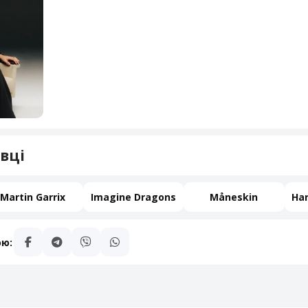
вці
Martin Garrix
Imagine Dragons
Måneskin
ою: