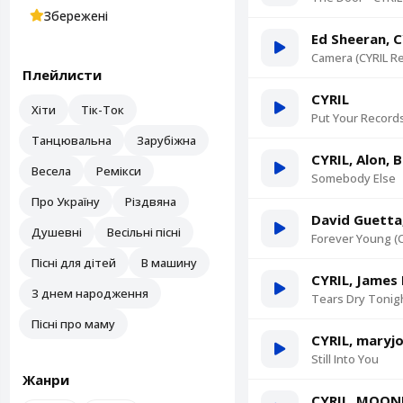
Збережені
Ed Sheeran, C
Camera (CYRIL R
Плейлисти
CYRIL
Хіти
Тік-Ток
Put Your Record
Танцювальна
Зарубіжна
CYRIL, Alon, B
Весела
Ремікси
Somebody Else
Про Україну
Різдвяна
David Guetta,
Душевні
Весільні пісні
Forever Young (C
Пісні для дітей
В машину
CYRIL, James 
З днем народження
Tears Dry Tonig
Пісні про маму
CYRIL, maryj
Still Into You
Жанри
CYRIL, MOONL