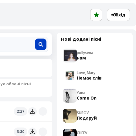
Вхід
Нові додані пісні
pollyséna
нам
Love, Mary
Немає слів
 улюблені пісні
Yana
Come On
2:27
SUROV
Подаруй
3:30
CHEEV